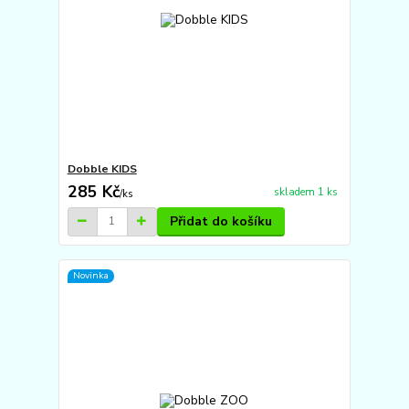
Dobble KIDS
285 Kč
skladem 1 ks
/
ks
Přidat do košíku
Novinka