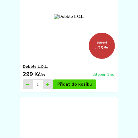
399 Kč
- 25 %
Dobble L.O.L.
299 Kč
skladem 1 ks
/
ks
Přidat do košíku