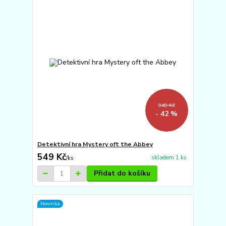
949 Kč
- 42 %
Detektivní hra Mystery oft the Abbey
549 Kč
skladem 1 ks
/
ks
Přidat do košíku
Novinka