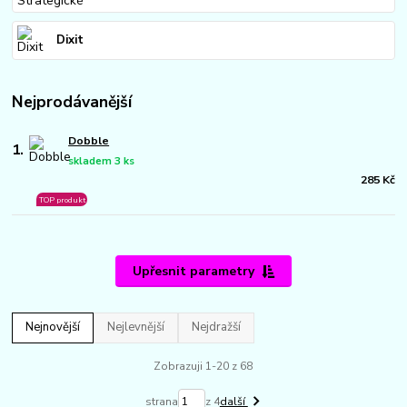
Dixit
Nejprodávanější
Dobble
1.
skladem 3 ks
285 Kč
TOP produkt
Upřesnit parametry
Nejnovější
Nejlevnější
Nejdražší
Zobrazuji 1-20 z 68
strana
z 4
další