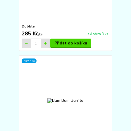
Dobble
285 Kč
skladem 3 ks
/
ks
Přidat do košíku
Novinka