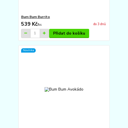
Bum Bum Burrito
539 Kč
do 3 dnů
/
ks
Přidat do košíku
Novinka