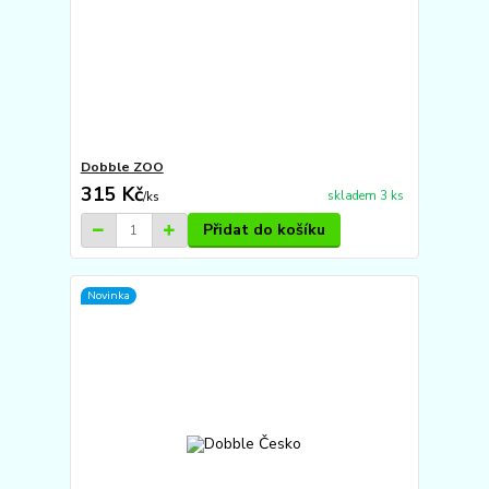
Dobble ZOO
315 Kč
skladem 3 ks
/
ks
Přidat do košíku
Novinka