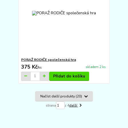
PORAŽ RODIČE společenská hra
375 Kč
skladem 2 ks
/
ks
Přidat do košíku
Načíst další produkty (20)
strana
z 4
další