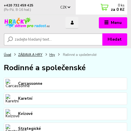
0
ks
+420 732 459 425
CZK
za
0 Kč
(Po-Pá, 8-16 hod.)
Menu
Hledat
Úvod
ZÁBAVA A HRY
Hry
Rodinné a společenské
Rodinné a společenské
Carcassonne
Karetní
Kvízové
Strategické