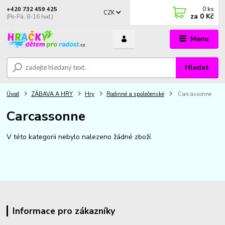
0
ks
+420 732 459 425
CZK
za
0 Kč
(Po-Pá, 8-16 hod.)
Menu
Hledat
Úvod
ZÁBAVA A HRY
Hry
Rodinné a společenské
Carcassonne
Carcassonne
V této kategorii nebylo nalezeno žádné zboží.
Informace pro zákazníky