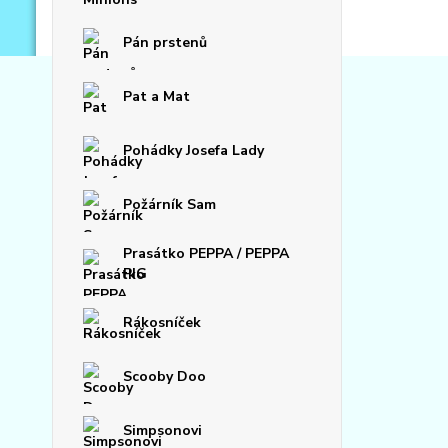
Pán prstenů
Pat a Mat
Pohádky Josefa Lady
Požárník Sam
Prasátko PEPPA / PEPPA
PIG
Rákosníček
Scooby Doo
Simpsonovi