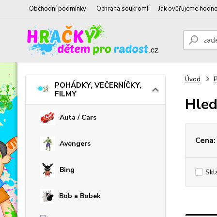
Obchodní podmínky
Ochrana soukromí
Jak ověřujeme hodno
Úvod
POHÁDKY, VEČERNÍČKY,
FILMY
Hled
Auta / Cars
Cena:
Avengers
Bing
Skl
Bob a Bobek