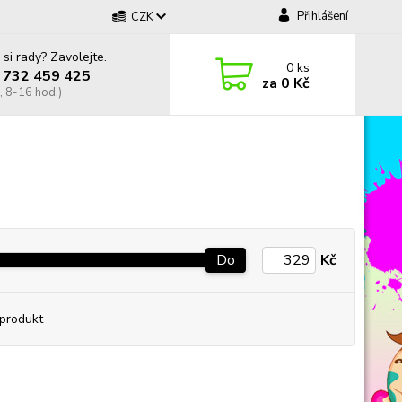
Přihlášení
CZK
 si rady? Zavolejte.
0
ks
 732 459 425
za
0 Kč
, 8-16 hod.)
Do
Kč
produkt