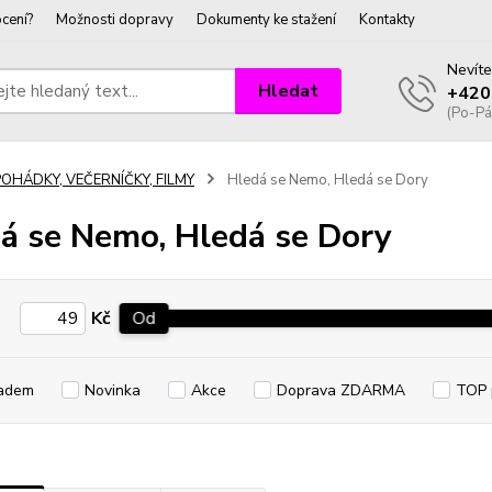
cení?
Možnosti dopravy
Dokumenty ke stažení
Kontakty
Nevíte
Hledat
+420
(Po-Pá
POHÁDKY, VEČERNÍČKY, FILMY
Hledá se Nemo, Hledá se Dory
á se Nemo, Hledá se Dory
Kč
Od
adem
Novinka
Akce
Doprava ZDARMA
TOP 