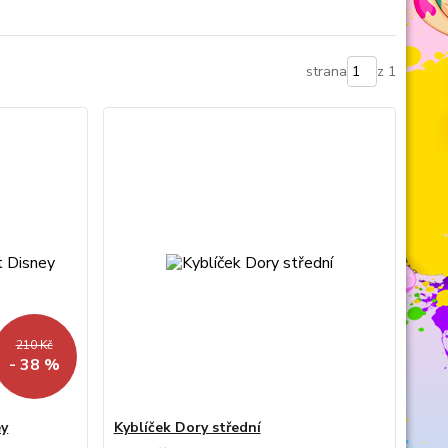
strana
z 1
210 Kč
- 38 %
ey
Kyblíček Dory střední