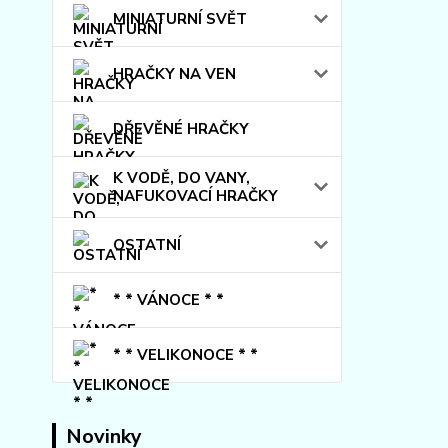
MINIATURNÍ SVĚT
HRAČKY NA VEN
DŘEVĚNÉ HRAČKY
K VODĚ, DO VANY,
NAFUKOVACÍ HRAČKY
OSTATNÍ
* * VÁNOCE * *
* * VELIKONOCE * *
Novinky