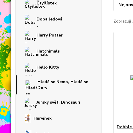
Čtyřlístek
Nejnov
Doba ledová
Zobrazuji 
Harry Potter
Hatchimals
Hello Kitty
Hledá se Nemo, Hledá se
Dory
Jurský svět, Dinosauři
Hurvínek
Dobble 