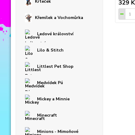
Krteček
329 K
Křemílek a Vochomůrka
Ledové království
Lilo & Stitch
Littlest Pet Shop
Medvídek Pú
Mickey a Minnie
Minecraft
Minions - Mimoňové