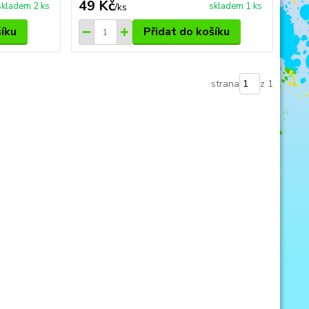
49 Kč
skladem 2 ks
skladem 1 ks
/
ks
šíku
Přidat do košíku
strana
z 1