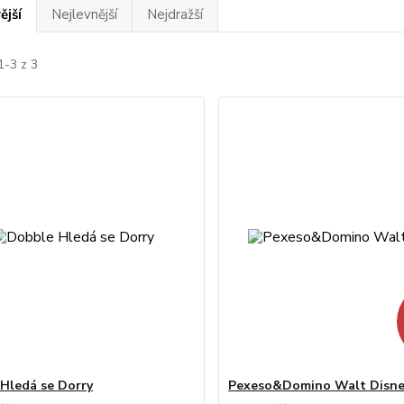
ější
Nejlevnější
Nejdražší
1-3 z 3
Hledá se Dorry
Pexeso&Domino Walt Disn