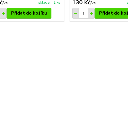
č
130 Kč
skladem 1 ks
/
ks
/
ks
Přidat do košíku
Přidat do ko