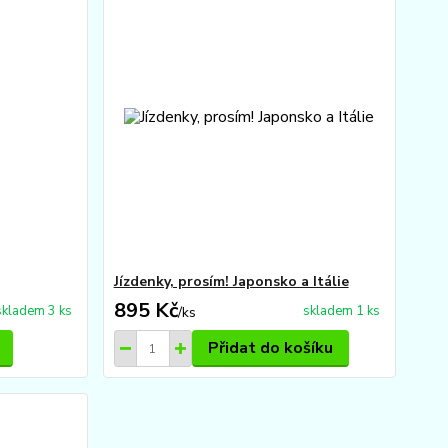
Jízdenky, prosím! Japonsko a Itálie
895 Kč
skladem 3 ks
skladem 1 ks
/
ks
Přidat do košíku