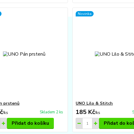
Novinka
n prstenů
UNO Lilo & Stitch
č
185 Kč
Skladem 2 ks
/
ks
/
ks
Přidat do košíku
Přidat do ko