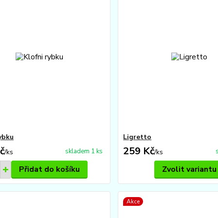
rybku
Ligretto
č
259 Kč
skladem 1 ks
/
ks
/
ks
Přidat do košíku
Zvolit variantu
Akce