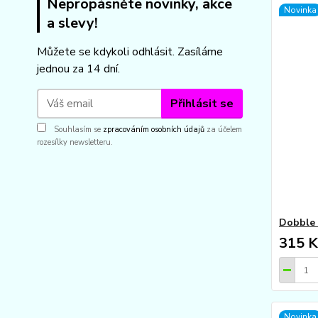
Nepropásněte novinky, akce
Novinka
a slevy!
Můžete se kdykoli odhlásit. Zasíláme
jednou za 14 dní.
Přihlásit se
Souhlasím se
zpracováním osobních údajů
za účelem
rozesílky newsletteru.
Dobble
315 K
Novinka