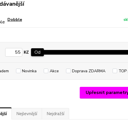
dávanější
Dobble
sk
Kč
Od
adem
Novinka
Akce
Doprava ZDARMA
TOP 
Upřesnit parametr
ější
Nejlevnější
Nejdražší