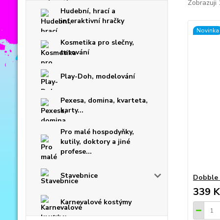
Zobrazuji 
Hudební, hrací a
interaktivní hračky
Novinka
Kosmetika pro slečny,
tetování
Play-Doh, modelování
Pexesa, domina, kvarteta,
karty...
Pro malé hospodyňky,
kutily, doktory a jiné
profese...
Stavebnice
Dobble 
339 K
Karnevalové kostýmy