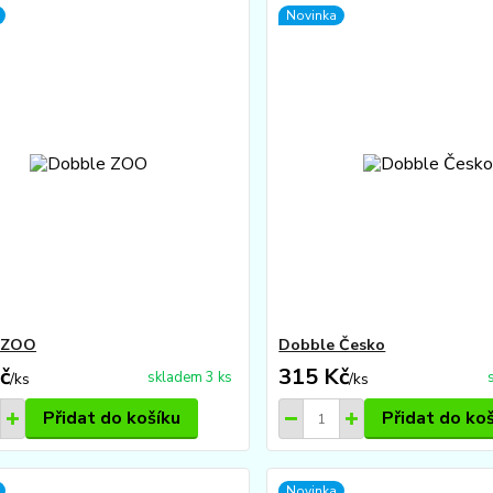
Novinka
 ZOO
Dobble Česko
č
315 Kč
skladem 3 ks
/
ks
/
ks
Přidat do košíku
Přidat do ko
Novinka