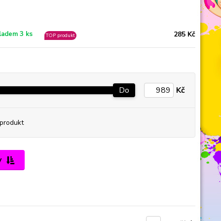
285 Kč
ladem 3 ks
TOP produkt
Do
Kč
produkt
y