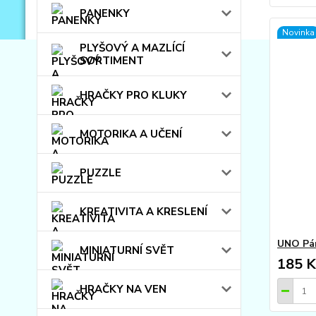
PANENKY
Novinka
PLYŠOVÝ A MAZLÍCÍ
SORTIMENT
HRAČKY PRO KLUKY
MOTORIKA A UČENÍ
PUZZLE
KREATIVITA A KRESLENÍ
UNO Pá
MINIATURNÍ SVĚT
185 K
HRAČKY NA VEN