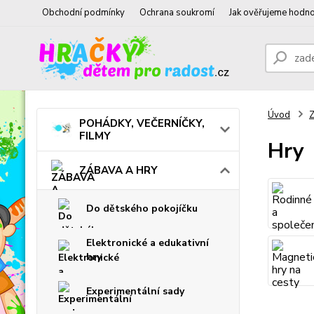
Obchodní podmínky
Ochrana soukromí
Jak ověřujeme hodno
Úvod
POHÁDKY, VEČERNÍČKY,
FILMY
Hry
ZÁBAVA A HRY
Do dětského pokojíčku
Elektronické a edukativní
hry
Experimentální sady