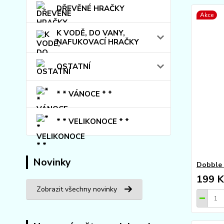
DŘEVĚNÉ HRAČKY
Akce
K VODĚ, DO VANY,
NAFUKOVACÍ HRAČKY
OSTATNÍ
* * VÁNOCE * *
* * VELIKONOCE * *
Novinky
Dobble 
199 K
Zobrazit všechny novinky