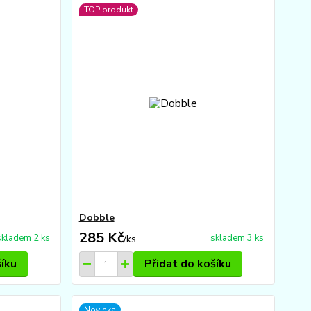
TOP produkt
Dobble
285 Kč
skladem 2 ks
skladem 3 ks
/
ks
šíku
Přidat do košíku
Novinka