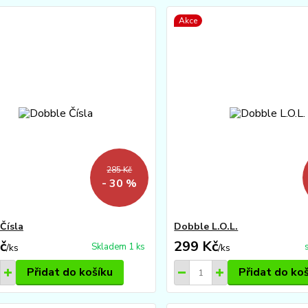
Akce
285 Kč
- 30 %
Čísla
Dobble L.O.L.
č
299 Kč
Skladem 1 ks
/
ks
/
ks
Přidat do košíku
Přidat do ko