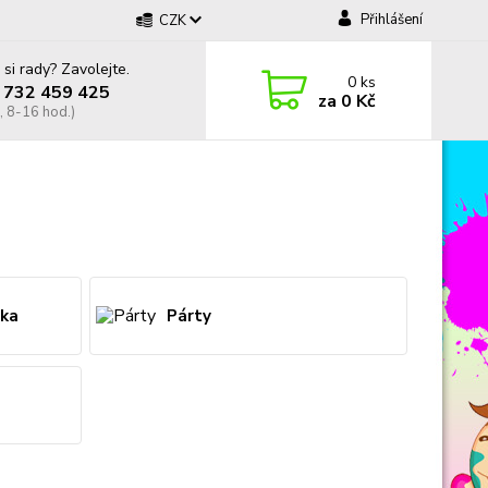
Přihlášení
CZK
 si rady? Zavolejte.
0
ks
 732 459 425
za
0 Kč
, 8-16 hod.)
lka
Párty