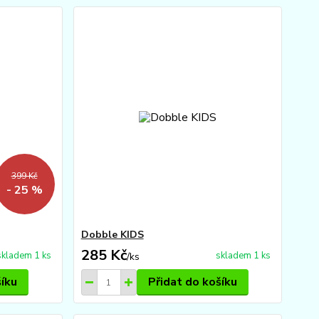
399 Kč
- 25 %
Dobble KIDS
285 Kč
skladem 1 ks
skladem 1 ks
/
ks
šíku
Přidat do košíku