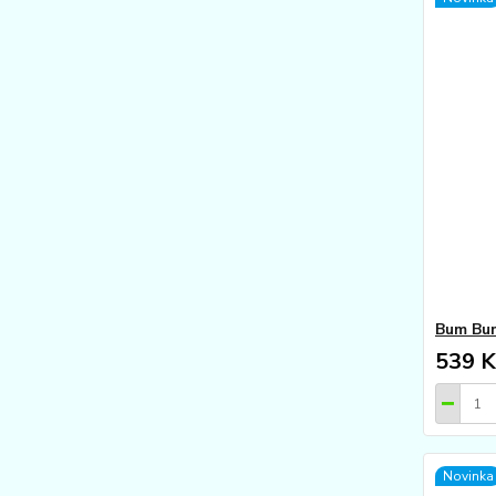
Bum Bum
539 K
Novinka