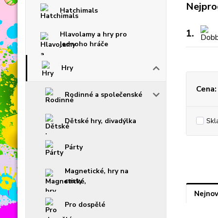
Nejpro
Hatchimals
1.
Hlavolamy a hry pro
jednoho hráče
Hry
Cena:
Rodinné a společenské
Dětské hry, divadýlka
Skl
Párty
Magnetické, hry na
cesty
Nejnov
Pro dospělé