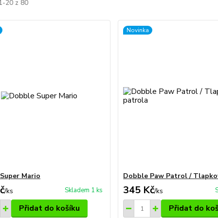
1-20 z 80
Novinka
Super Mario
Dobble Paw Patrol / Tlapko
č
345 Kč
Skladem 1 ks
/
ks
/
ks
Přidat do košíku
Přidat do ko