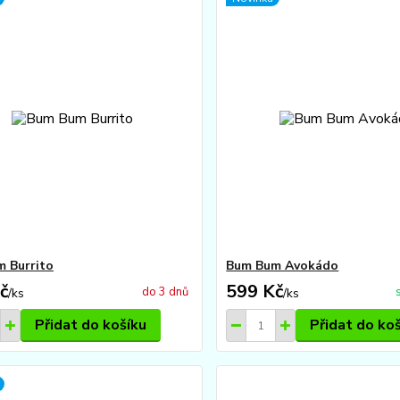
 Burrito
Bum Bum Avokádo
č
599 Kč
do 3 dnů
/
ks
/
ks
Přidat do košíku
Přidat do ko