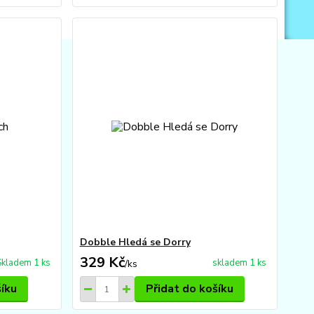
Dobble Hledá se Dorry
329 Kč
Skladem 1 ks
skladem 1 ks
/
ks
šíku
Přidat do košíku