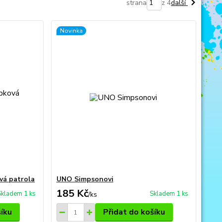
strana
z 4
další
Novinka
vá patrola
UNO Simpsonovi
185 Kč
Skladem 1 ks
Skladem 1 ks
/
ks
šíku
Přidat do košíku