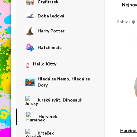
Čtyřlístek
Nejnov
Doba ledová
Zobrazuji 
Harry Potter
Hatchimals
Hello Kitty
Hledá se Nemo, Hledá se
Dory
Jurský svět, Dinosauři
Hurvínek
Hurvíne
Krteček