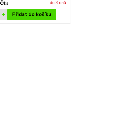
č
do 3 dnů
/
ks
Přidat do košíku