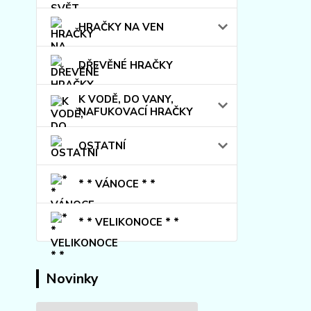
HRAČKY NA VEN
DŘEVĚNÉ HRAČKY
K VODĚ, DO VANY,
NAFUKOVACÍ HRAČKY
OSTATNÍ
* * VÁNOCE * *
* * VELIKONOCE * *
Novinky