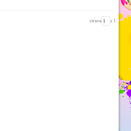
strana
z 1