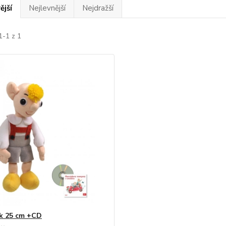
ější
Nejlevnější
Nejdražší
1-1 z 1
k 25 cm +CD