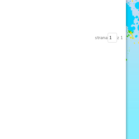
strana
z 1