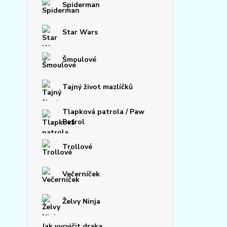
Spiderman
Star Wars
Šmoulové
Tajný život mazlíčků
Tlapková patrola / Paw
Patrol
Trollové
Večerníček
Želvy Ninja
Jak vycvičit draka