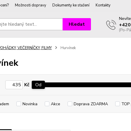
cení?
Možnosti dopravy
Dokumenty ke stažení
Kontakty
Nevíte
Hledat
+420
(Po-Pá
POHÁDKY, VEČERNÍČKY, FILMY
Hurvínek
ínek
Kč
Od
adem
Novinka
Akce
Doprava ZDARMA
TOP 