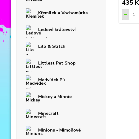
435 K
Křemílek a Vochomůrka
Ledové království
Lilo & Stitch
Littlest Pet Shop
Medvídek Pú
Mickey a Minnie
Minecraft
Minions - Mimoňové