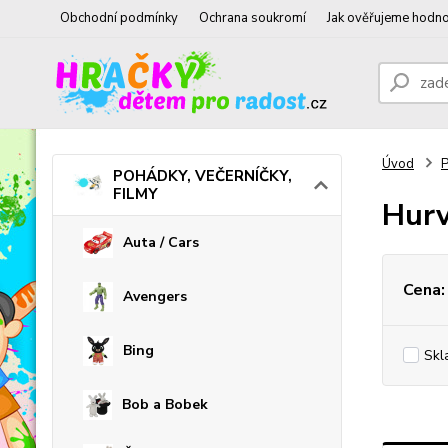
Obchodní podmínky
Ochrana soukromí
Jak ověřujeme hodno
Úvod
POHÁDKY, VEČERNÍČKY,
FILMY
Hurv
Auta / Cars
Cena:
Avengers
Bing
Skl
Bob a Bobek