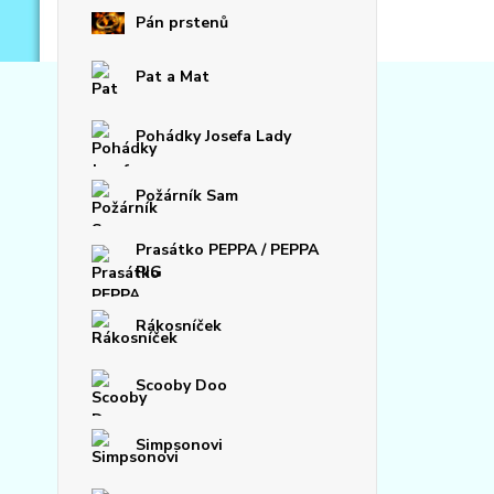
Pán prstenů
Pat a Mat
Pohádky Josefa Lady
Požárník Sam
Prasátko PEPPA / PEPPA
PIG
Rákosníček
Scooby Doo
Simpsonovi