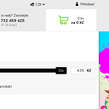
Přihlášení
CZK
 si rady? Zavolejte.
0
ks
 732 459 425
za
0 Kč
, 8-16 hod.)
Do
Kč
produkt