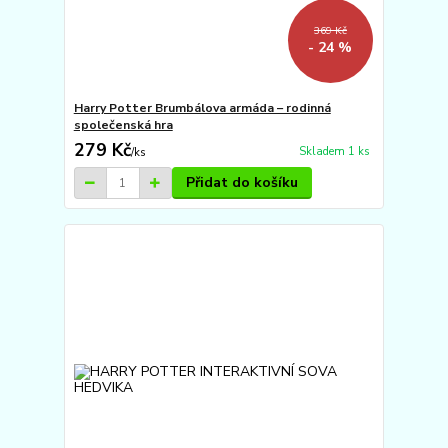
369 Kč
- 24 %
Harry Potter Brumbálova armáda – rodinná
společenská hra
279 Kč
Skladem 1 ks
/
ks
Přidat do košíku