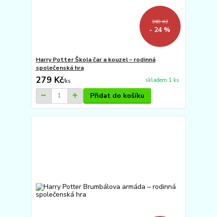
369 Kč
- 24 %
Harry Potter Škola čar a kouzel – rodinná
společenská hra
279 Kč
skladem 1 ks
/
ks
Přidat do košíku