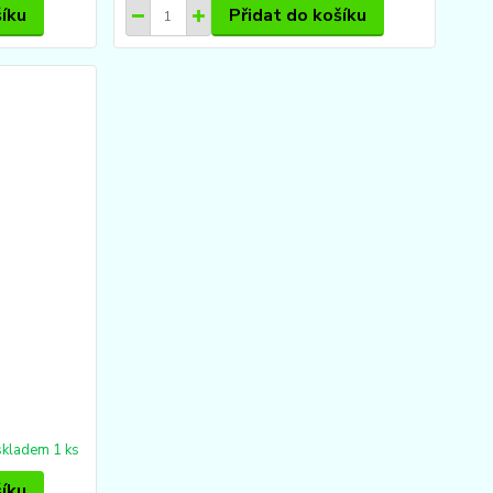
šíku
Přidat do košíku
skladem 1 ks
šíku