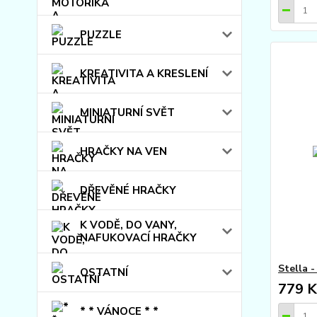
PUZZLE
KREATIVITA A KRESLENÍ
MINIATURNÍ SVĚT
HRAČKY NA VEN
DŘEVĚNÉ HRAČKY
K VODĚ, DO VANY,
NAFUKOVACÍ HRAČKY
Stella -
OSTATNÍ
779 K
* * VÁNOCE * *