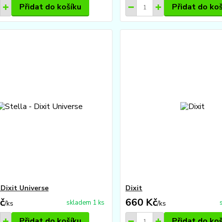
Přidat do košíku
Přidat do ko
 Dixit Universe
Dixit
č
660 Kč
skladem 1 ks
/
ks
/
ks
Přidat do košíku
Přidat do ko