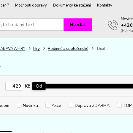
cení?
Možnosti dopravy
Dokumenty ke stažení
Kontakty
Nevíte
Hledat
+420
(Po-Pá
ZÁBAVA A HRY
Hry
Rodinné a společenské
Dixit
t
Kč
Od
adem
Novinka
Akce
Doprava ZDARMA
TOP 