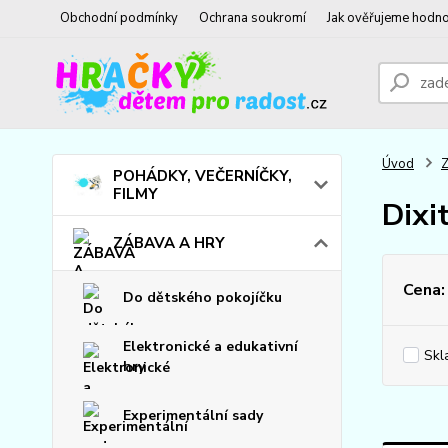
Obchodní podmínky
Ochrana soukromí
Jak ověřujeme hodno
Úvod
POHÁDKY, VEČERNÍČKY,
FILMY
Dixi
ZÁBAVA A HRY
Cena:
Do dětského pokojíčku
Elektronické a edukativní
Skl
hry
Experimentální sady