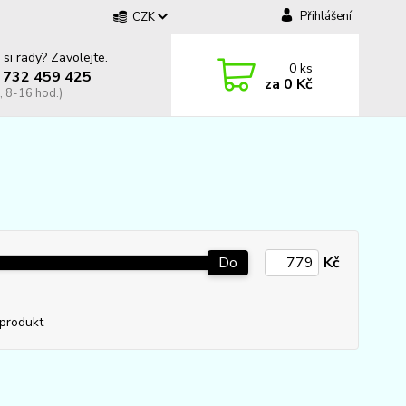
Přihlášení
CZK
 si rady? Zavolejte.
0
ks
 732 459 425
za
0 Kč
, 8-16 hod.)
Do
Kč
produkt