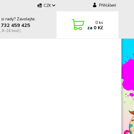
Přihlášení
CZK
 si rady? Zavolejte.
0
ks
 732 459 425
za
0 Kč
, 8-16 hod.)