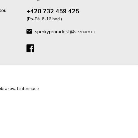
+420 732 459 425
isou
(Po-Pá, 8-16 hod.)
sperkyproradost@seznam.cz
obrazovat informace
Vytvořeno na
Eshop-rychle.cz