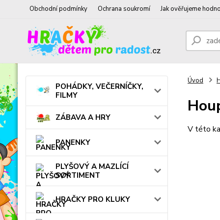
Obchodní podmínky
Ochrana soukromí
Jak ověřujeme hodno
Úvod
POHÁDKY, VEČERNÍČKY,
FILMY
Houp
ZÁBAVA A HRY
V této ka
PANENKY
PLYŠOVÝ A MAZLÍCÍ
SORTIMENT
HRAČKY PRO KLUKY