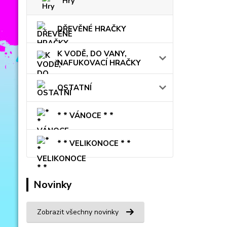
Hry
DŘEVĚNÉ HRAČKY
K VODĚ, DO VANY,
NAFUKOVACÍ HRAČKY
OSTATNÍ
* * VÁNOCE * *
* * VELIKONOCE * *
Novinky
Zobrazit všechny novinky