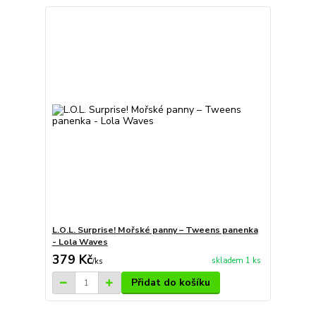
L.O.L. Surprise! Mořské panny – Tweens panenka
- Lola Waves
379 Kč
skladem 1 ks
/
ks
Přidat do košíku