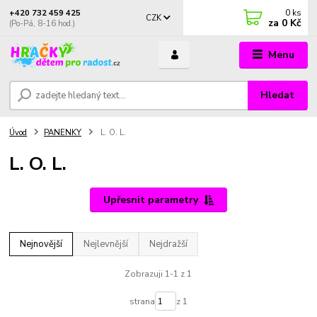
0
ks
+420 732 459 425
CZK
za
0 Kč
(Po-Pá, 8-16 hod.)
Menu
Hledat
Úvod
PANENKY
L. O. L.
L. O. L.
Upřesnit parametry
Nejnovější
Nejlevnější
Nejdražší
Zobrazuji 1-1 z 1
strana
z 1