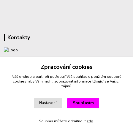
Kontakty
+420 732 459 425
Zpracování cookies
(Po-Pá, 8-16 hod.)
Náš e-shop a partneři potřebují Váš
souhlas
s použitím souborů
sperkyproradost@seznam.cz
cookies, aby Vám mohli zobrazovat informace týkající se Vašich
zájmů.
Souhlasím
Nastavení
Vytvořeno na
Eshop-rychle.cz
Souhlas můžete odmítnout
zde
.