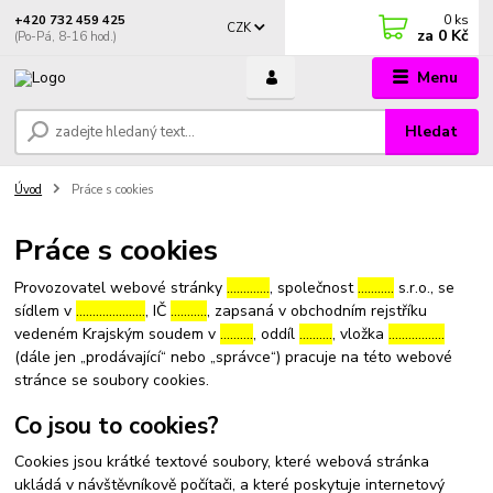
0
ks
+420 732 459 425
CZK
za
0 Kč
(Po-Pá, 8-16 hod.)
Menu
Hledat
Úvod
Práce s cookies
Práce s cookies
Provozovatel webové stránky
………….
, společnost
………..
s.r.o., se
sídlem v
…………………
, IČ
………..
, zapsaná v obchodním rejstříku
vedeném Krajským soudem v
……….
, oddíl
……….
, vložka
……………..
(dále jen „prodávající“ nebo „správce“) pracuje na této webové
stránce se soubory cookies.
Co jsou to cookies?
Cookies jsou krátké textové soubory, které webová stránka
ukládá v návštěvníkově počítači, a které poskytuje internetový