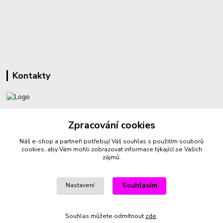
Kontakty
+420 732 459 425
Zpracování cookies
(Po-Pá, 8-16 hod.)
Náš e-shop a partneři potřebují Váš
souhlas
s použitím souborů
sperkyproradost@seznam.cz
cookies, aby Vám mohli zobrazovat informace týkající se Vašich
zájmů.
Souhlasím
Nastavení
Vytvořeno na
Eshop-rychle.cz
Souhlas můžete odmítnout
zde
.