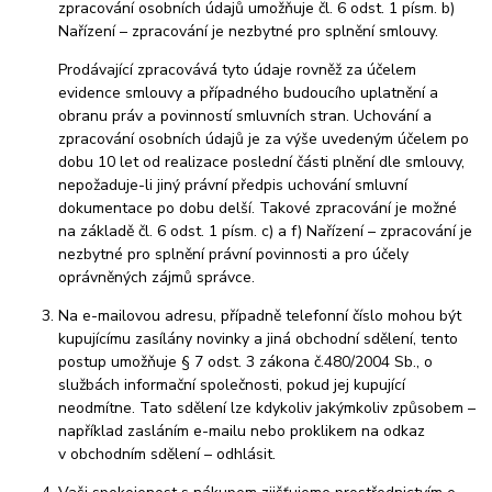
zpracování osobních údajů umožňuje čl. 6 odst. 1 písm. b)
Nařízení – zpracování je nezbytné pro splnění smlouvy.
Prodávající zpracovává tyto údaje rovněž za účelem
evidence smlouvy a případného budoucího uplatnění a
obranu práv a povinností smluvních stran. Uchování a
zpracování osobních údajů je za výše uvedeným účelem po
dobu 10 let od realizace poslední části plnění dle smlouvy,
nepožaduje-li jiný právní předpis uchování smluvní
dokumentace po dobu delší. Takové zpracování je možné
na základě čl. 6 odst. 1 písm. c) a f) Nařízení – zpracování je
nezbytné pro splnění právní povinnosti a pro účely
oprávněných zájmů správce.
Na e-mailovou adresu, případně telefonní číslo mohou být
kupujícímu zasílány novinky a jiná obchodní sdělení, tento
postup umožňuje § 7 odst. 3 zákona č.480/2004 Sb., o
službách informační společnosti, pokud jej kupující
neodmítne. Tato sdělení lze kdykoliv jakýmkoliv způsobem –
například zasláním e-mailu nebo proklikem na odkaz
v obchodním sdělení – odhlásit.