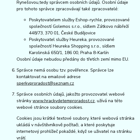
Rynešovou,tedy správcem osobních údajů. Osobní údaje
pro tohoto správce zpracovávají také zpracovatelé:
Poskytovatelem služby Eshop-rychle, provozované
společností Golemos s.r.o., sídlem Zátkovo nábřeží
448/73, 370 01, České Budějovice
Poskytovatel služby Heureka, provozované
společností Heureka Shopping s.r.o., sídlem
Karolinská 650/1, 186 00, Praha 8-Karlín
Osobní údaje nebudou předány do třetích zemí mimo EU.
Správce nemá osobu tzv. pověřence. Správce lze
kontaktovat na emailové adrese
sperkyproradost@seznam.cz
Správce osobních údajů, jakožto provozovatel webové
stránky
www.hrackydetemproradost.cz
, užívá na této
webové stránce soubory cookies.
Cookies jsou krátké textové soubory, které webová stránka
ukládá v návštěvníkově počítači, a které poskytuje
internetový prohlížeč pokaždé, když se uživatel na stránku
vrátí.