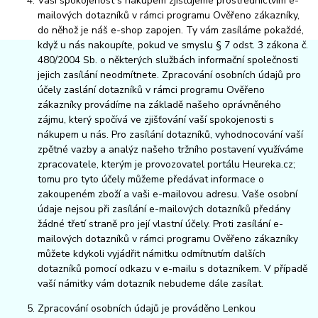
Vaši spokojenost s nákupem zjišťujeme prostřednictvím e-
mailových dotazníků v rámci programu Ověřeno zákazníky,
do něhož je náš e-shop zapojen. Ty vám zasíláme pokaždé,
když u nás nakoupíte, pokud ve smyslu § 7 odst. 3 zákona č.
480/2004 Sb. o některých službách informační společnosti
jejich zasílání neodmítnete. Zpracování osobních údajů pro
účely zaslání dotazníků v rámci programu Ověřeno
zákazníky provádíme na základě našeho oprávněného
zájmu, který spočívá ve zjišťování vaší spokojenosti s
nákupem u nás. Pro zasílání dotazníků, vyhodnocování vaší
zpětné vazby a analýz našeho tržního postavení využíváme
zpracovatele, kterým je provozovatel portálu Heureka.cz;
tomu pro tyto účely můžeme předávat informace o
zakoupeném zboží a vaši e-mailovou adresu. Vaše osobní
údaje nejsou při zasílání e-mailových dotazníků předány
žádné třetí straně pro její vlastní účely. Proti zasílání e-
mailových dotazníků v rámci programu Ověřeno zákazníky
můžete kdykoli vyjádřit námitku odmítnutím dalších
dotazníků pomocí odkazu v e-mailu s dotazníkem. V případě
vaší námitky vám dotazník nebudeme dále zasílat.
Zpracování osobních údajů je prováděno Lenkou