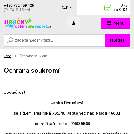
0
ks
+420 732 459 425
CZK
za
0 Kč
(Po-Pá, 8-16 hod.)
Menu
Hledat
Úvod
Ochrana soukromí
Ochrana soukromí
Společnost
Lenka Rynešová
se sídlem
Pasířská 735/40, Jablonec nad Nisou 46601
identifikační číslo:
74935569