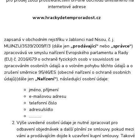
pro prodej zboží prostřednictvím on-line obchodu umístěného na
internetové adrese
www.hrackydetemproradost.cz
zapsaná v obchodním rejstříku v Jablonci nad Nisou, č. j.
MUJNZU/3539/2009/F/3 (dále jen
„prodávající“
nebo
„správce“
)
zpracovává ve smyslu nařízení Evropského parlamentu a Rady
(EU) č. 2016/679 o ochraně fyzických osob v souvislosti se
zpracováním osobních údajů a o volném pohybu těchto údajů a o
zrušení směrnice 95/46/ES (obecné nařízení o ochraně osobních
údajů)(dále jen
„Nařízení“
), následující osobní údaje:
jméno, příjmení
e-mailovou adresu
telefonní číslo
adresu/sídlo
………....
Výše uvedené osobní údaje je nutné zpracovat pro
odbavení objednávek a další plnění ze smlouvy, pokud mezi
vámi a prodávajícím dojde k uzavření kupní smlouvy. Takové