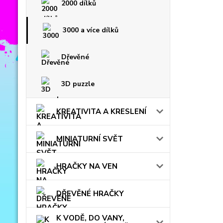
2000 dílků
3000 a více dílků
Dřevěné
3D puzzle
KREATIVITA A KRESLENÍ
MINIATURNÍ SVĚT
HRAČKY NA VEN
DŘEVĚNÉ HRAČKY
K VODĚ, DO VANY,