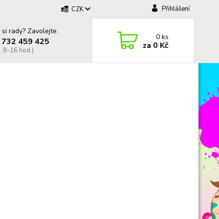
Přihlášení
CZK
 si rady? Zavolejte.
0
ks
 732 459 425
za
0 Kč
, 8-16 hod.)