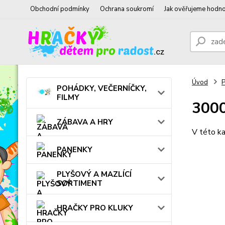
Obchodní podmínky
Ochrana soukromí
Jak ověřujeme hodno
Úvod
POHÁDKY, VEČERNÍČKY,
FILMY
3000
ZÁBAVA A HRY
V této ka
PANENKY
PLYŠOVÝ A MAZLÍCÍ
SORTIMENT
HRAČKY PRO KLUKY