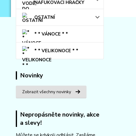
NAFUKOVACÍ HRAČKY
OSTATNÍ
* * VÁNOCE * *
* * VELIKONOCE * *
Novinky
Zobrazit všechny novinky
Nepropásněte novinky, akce
a slevy!
Můžete se kdykoli odhlásit. Zasíláme