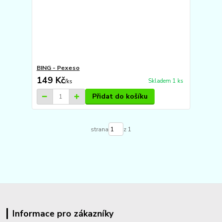
BING - Pexeso
149 Kč
Skladem 1 ks
/
ks
Přidat do košíku
strana
z 1
Informace pro zákazníky