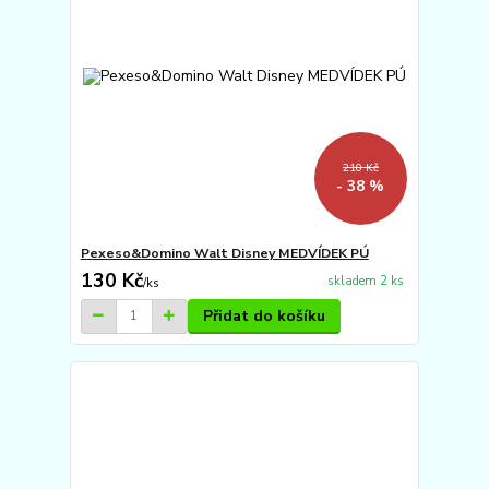
210 Kč
- 38 %
Pexeso&Domino Walt Disney MEDVÍDEK PÚ
130 Kč
skladem 2 ks
/
ks
Přidat do košíku