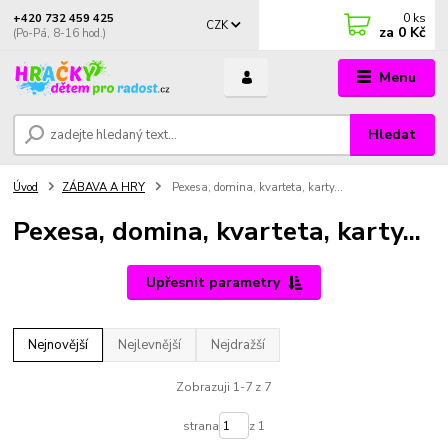
0
ks
+420 732 459 425
CZK
za
0 Kč
(Po-Pá, 8-16 hod.)
Menu
Hledat
Úvod
ZÁBAVA A HRY
Pexesa, domina, kvarteta, karty...
Pexesa, domina, kvarteta, karty...
Upřesnit parametry
Nejnovější
Nejlevnější
Nejdražší
Zobrazuji 1-7 z 7
strana
z 1