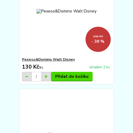
210 Kč
- 38 %
Pexeso&Domino Walt Disney
130 Kč
skladem 2 ks
/
ks
Přidat do košíku