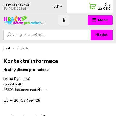
0
ks
+420 732 459 425
CZK
za
0 Kč
(Po-Pá, 8-16 hod.)
Menu
Hledat
Úvod
Kontakty
Kontaktní informace
Hračky dětem pro radost
Lenka Rynešová
Pasířská 40
46601 Jablonec nad Nisou
tel: +420 732 459 425