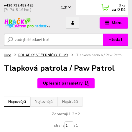
0
ks
+420 732 459 425
CZK
za
0 Kč
(Po-Pá, 8-16 hod.)
Menu
Hledat
Úvod
POHÁDKY, VEČERNÍČKY, FILMY
Tlapková patrola / Paw Patrol
Tlapková patrola / Paw Patrol
Upřesnit parametry
Nejnovější
Nejlevnější
Nejdražší
Zobrazuji 1-2 z 2
strana
z 1