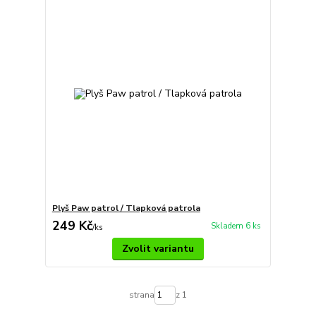
Plyš Paw patrol / Tlapková patrola
249 Kč
Skladem 6 ks
/
ks
Zvolit variantu
strana
z 1