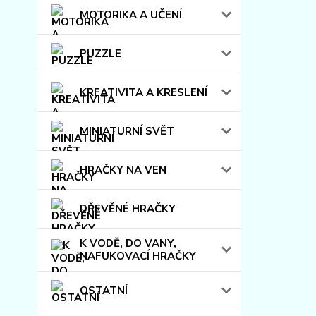
MOTORIKA A UČENÍ
PUZZLE
KREATIVITA A KRESLENÍ
MINIATURNÍ SVĚT
HRAČKY NA VEN
DŘEVĚNÉ HRAČKY
K VODĚ, DO VANY,
NAFUKOVACÍ HRAČKY
OSTATNÍ