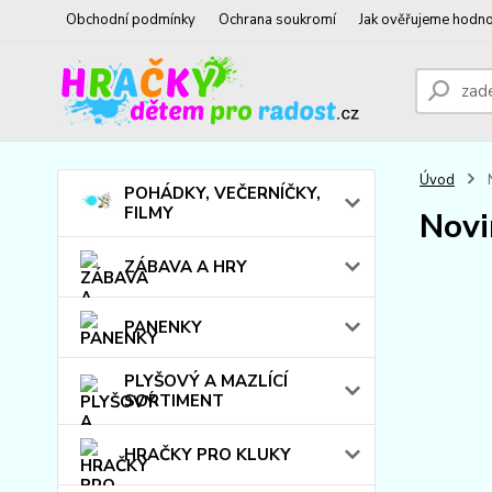
Obchodní podmínky
Ochrana soukromí
Jak ověřujeme hodno
Úvod
POHÁDKY, VEČERNÍČKY,
FILMY
Novi
ZÁBAVA A HRY
PANENKY
PLYŠOVÝ A MAZLÍCÍ
SORTIMENT
HRAČKY PRO KLUKY