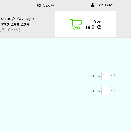
Přihlášení
CZK
 si rady? Zavolejte.
0
ks
 732 459 425
za
0 Kč
, 8-16 hod.)
strana
z 1
strana
z 1