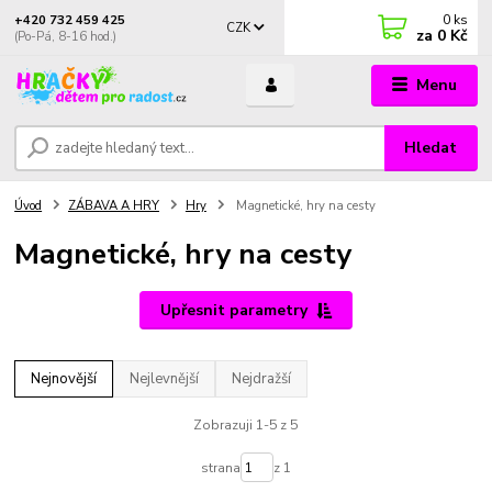
0
ks
+420 732 459 425
CZK
za
0 Kč
(Po-Pá, 8-16 hod.)
Menu
Hledat
Úvod
ZÁBAVA A HRY
Hry
Magnetické, hry na cesty
Magnetické, hry na cesty
Upřesnit parametry
Nejnovější
Nejlevnější
Nejdražší
Zobrazuji 1-5 z 5
strana
z 1