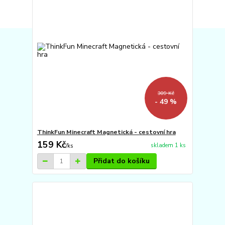
309 Kč
- 49 %
ThinkFun Minecraft Magnetická - cestovní hra
159 Kč
skladem 1 ks
/
ks
Přidat do košíku