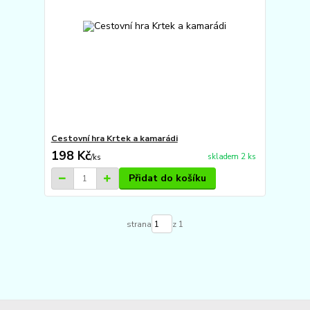
Cestovní hra Krtek a kamarádi
198 Kč
skladem 2 ks
/
ks
Přidat do košíku
strana
z 1