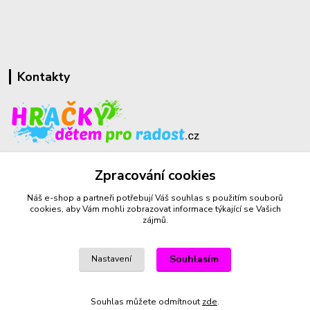
Kontakty
+420 732 459 425
Zpracování cookies
(Po-Pá, 8-16 hod.)
Náš e-shop a partneři potřebují Váš
souhlas
s použitím souborů
sperkyproradost@seznam.cz
cookies, aby Vám mohli zobrazovat informace týkající se Vašich
zájmů.
Souhlasím
Nastavení
Vytvořeno na
Eshop-rychle.cz
Souhlas můžete odmítnout
zde
.