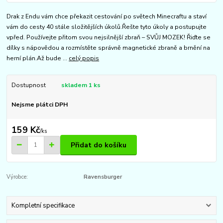
Drak z Endu vám chce překazit cestování po světech Minecraftu a staví
vám do cesty 40 stále složitějších úkolů.Řešte tyto úkoly a postupujte
vpřed. Používejte přitom svou nejsilnější zbraň – SVŮJ MOZEK! Řiďte se
dílky s nápovědou a rozmístěte správně magnetické zbraně a brnění na
herní plán.Až bude ...
celý popis
Dostupnost
skladem 1 ks
Nejsme plátci DPH
159 Kč
/
ks
Přidat do košíku
Výrobce:
Ravensburger
Kompletní specifikace