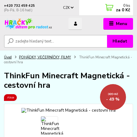
0
ks
+420 732 459 425
CZK
za
0 Kč
(Po-Pá, 8-16 hod.)
Menu
Hledat
Úvod
POHÁDKY, VEČERNÍČKY, FILMY
ThinkFun Minecraft Magnetická -
cestovní hra
ThinkFun Minecraft Magnetická -
cestovní hra
309 Kč
Akce
- 49 %