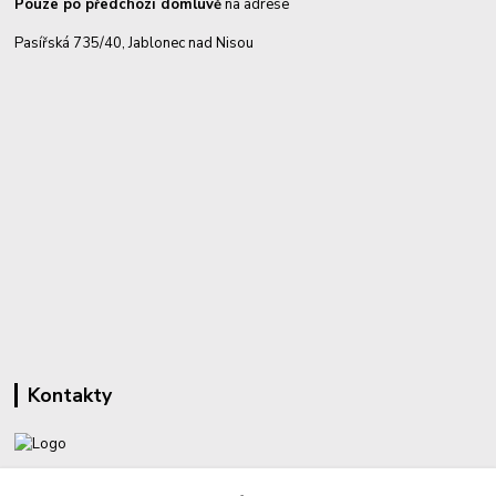
Pouze po předchozí domluvě
na adrese
Pasířská 735/40, Jablonec nad Nisou
Kontakty
+420 732 459 425