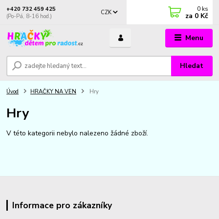
0
ks
+420 732 459 425
CZK
za
0 Kč
(Po-Pá, 8-16 hod.)
Menu
Hledat
Úvod
HRAČKY NA VEN
Hry
Hry
V této kategorii nebylo nalezeno žádné zboží.
Informace pro zákazníky