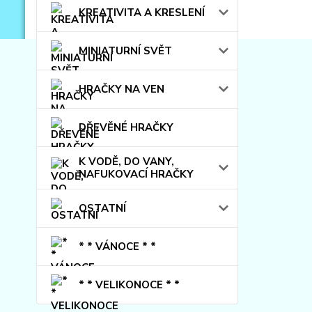
KREATIVITA A KRESLENÍ
MINIATURNÍ SVĚT
HRAČKY NA VEN
DŘEVĚNÉ HRAČKY
K VODĚ, DO VANY,
NAFUKOVACÍ HRAČKY
OSTATNÍ
* * VÁNOCE * *
* * VELIKONOCE * *