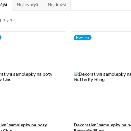
ější
Nejlevnější
Nejdražší
1-3 z 3
Novinka
ivní samolepky na boty
Dekorativní samolepky na b
w Chic
Butterfly Bling