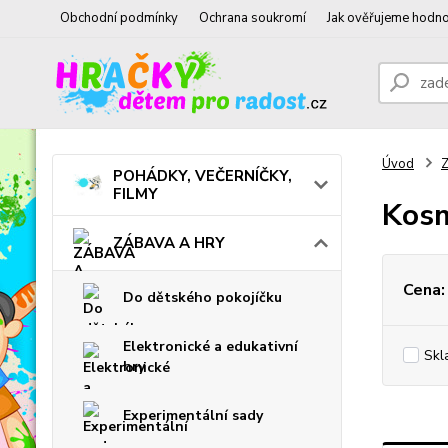
Obchodní podmínky
Ochrana soukromí
Jak ověřujeme hodno
Úvod
POHÁDKY, VEČERNÍČKY,
FILMY
Kosm
ZÁBAVA A HRY
Cena:
Do dětského pokojíčku
Elektronické a edukativní
Skl
hry
Experimentální sady