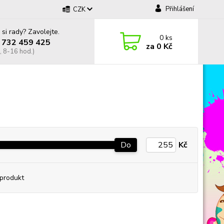
Přihlášení
CZK
 si rady? Zavolejte.
0
ks
 732 459 425
za
0 Kč
, 8-16 hod.)
Do
Kč
produkt