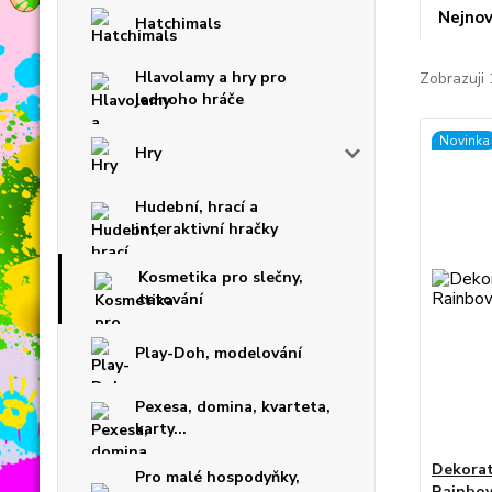
Nejnov
Hatchimals
Hlavolamy a hry pro
Zobrazuji 
jednoho hráče
Novinka
Hry
Hudební, hrací a
interaktivní hračky
Kosmetika pro slečny,
tetování
Play-Doh, modelování
Pexesa, domina, kvarteta,
karty...
Dekorat
Pro malé hospodyňky,
Rainbo