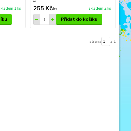
255 Kč
skladem 1 ks
skladem 2 ks
/
ks
šíku
Přidat do košíku
strana
z 1