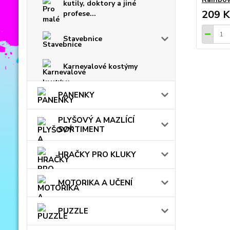
kutily, doktory a jiné
209 K
profese...
Stavebnice
Karnevalové kostýmy
PANENKY
PLYŠOVÝ A MAZLÍCÍ
SORTIMENT
HRAČKY PRO KLUKY
MOTORIKA A UČENÍ
PUZZLE