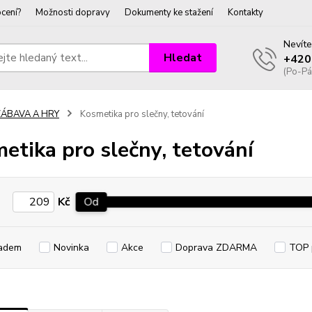
cení?
Možnosti dopravy
Dokumenty ke stažení
Kontakty
Nevíte
Hledat
+420
(Po-Pá
ZÁBAVA A HRY
Kosmetika pro slečny, tetování
etika pro slečny, tetování
Kč
Od
adem
Novinka
Akce
Doprava ZDARMA
TOP 