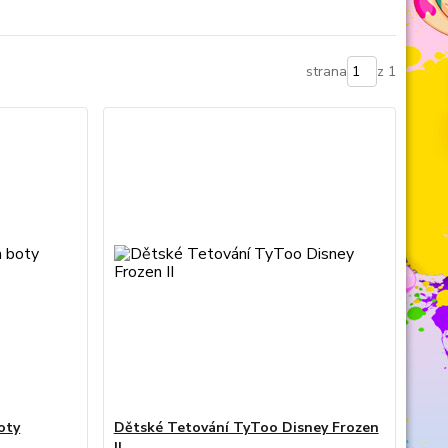
strana
z 1
oty
Dětské Tetování TyToo Disney Frozen
II