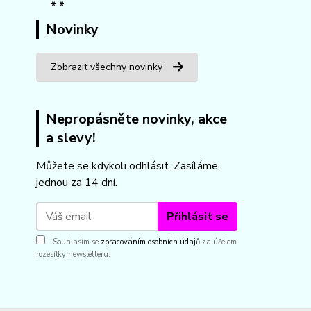
Novinky
Zobrazit všechny novinky
Nepropásněte novinky, akce
a slevy!
Můžete se kdykoli odhlásit. Zasíláme
jednou za 14 dní.
Přihlásit se
Souhlasím se
zpracováním osobních údajů
za účelem
rozesílky newsletteru.