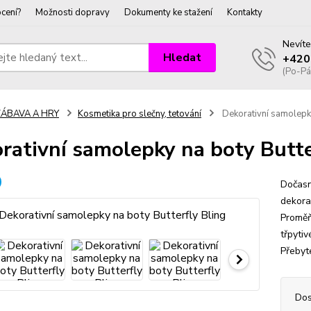
cení?
Možnosti dopravy
Dokumenty ke stažení
Kontakty
Nevíte
Hledat
+420
(Po-Pá
ZÁBAVA A HRY
Kosmetika pro slečny, tetování
Dekorativní samolepky
rativní samolepky na boty Butte
Dočasn
dekora
Proměň
třpyti
Přebyt
Dos