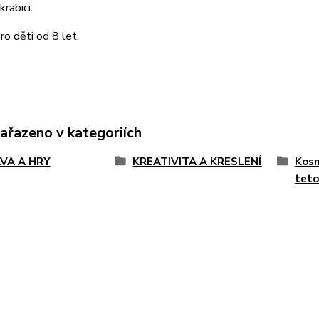
rabici.
o děti od 8 let.
zařazeno v kategoriích
VA A HRY
KREATIVITA A KRESLENÍ
Kosm
teto