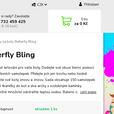
Přihlášení
CZK
 si rady? Zavolejte.
0
ks
 732 459 425
za
0 Kč
, 8-16 hod.)
 na boty Butterfly Bling
rfly Bling
é tetování pro vaše boty. Dodejte své obuvi šmrnc pomocí
tivních samolepek. Přidejte jich jen trochu nebo hodně.
te své boty znovu a znovu. Sada obsahuje 150 samolepek,
vé tkaničky do bot a dva archy s ozdobnými kamínky.
ečné množství odstraňte teplou vodou. Baleno v...
celý popis
tupnost
skladem 1 ks