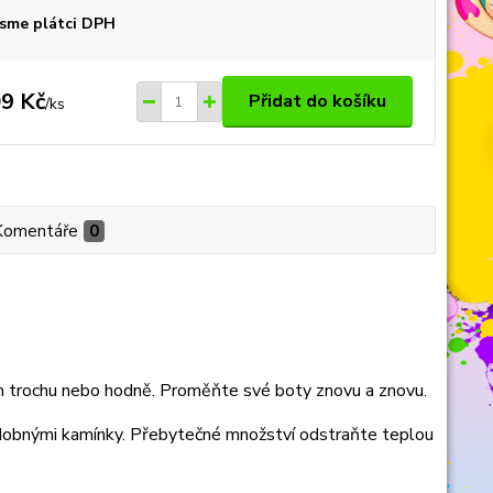
sme plátci DPH
9 Kč
Přidat do košíku
/
ks
Komentáře
0
en trochu nebo hodně. Proměňte své boty znovu a znovu.
zdobnými kamínky. Přebytečné množství odstraňte teplou