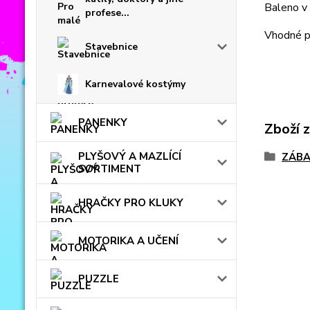
Baleno v k
profese...
Vhodné pr
Stavebnice
Karnevalové kostýmy
PANENKY
Zboží 
PLYŠOVÝ A MAZLÍCÍ
ZÁBA
SORTIMENT
HRAČKY PRO KLUKY
MOTORIKA A UČENÍ
PUZZLE