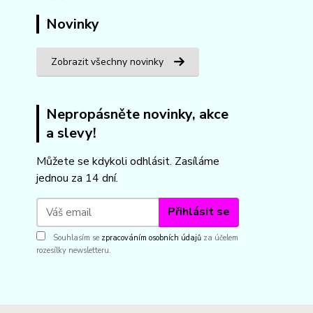
Novinky
Zobrazit všechny novinky
Nepropásněte novinky, akce
a slevy!
Můžete se kdykoli odhlásit. Zasíláme
jednou za 14 dní.
Přihlásit se
Souhlasím se
zpracováním osobních údajů
za účelem
rozesílky newsletteru.