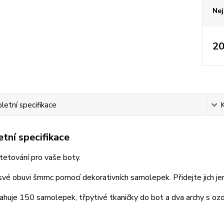
Nej
20
etní specifikace
tní specifikace
etování pro vaše boty.
vé obuvi šmrnc pomocí dekorativních samolepek. Přidejte jich j
ahuje 150 samolepek, třpytivé tkaničky do bot a dva archy s o