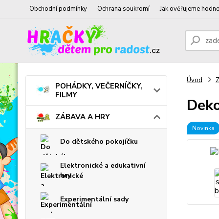
Obchodní podmínky
Ochrana soukromí
Jak ověřujeme hodno
Úvod
POHÁDKY, VEČERNÍČKY,
FILMY
Deko
ZÁBAVA A HRY
Novinka
Do dětského pokojíčku
Elektronické a edukativní
hry
Experimentální sady