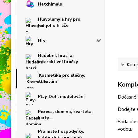
Hatchimals
Hlavolamy a hry pro
jednoho hráče
Hry
Hudební, hrací a
interaktivní hračky
Kompl
Kosmetika pro slečny,
tetování
Komple
Play-Doh, modelování
Dočasné t
Dodejte s
Pexesa, domina, kvarteta,
karty...
Sada obs
vodou.
Pro malé hospodyňky,
kutily, doktory a jiné