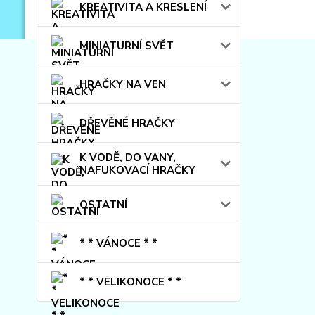
KREATIVITA A KRESLENÍ
MINIATURNÍ SVĚT
HRAČKY NA VEN
DŘEVĚNÉ HRAČKY
K VODĚ, DO VANY,
NAFUKOVACÍ HRAČKY
OSTATNÍ
* * VÁNOCE * *
* * VELIKONOCE * *