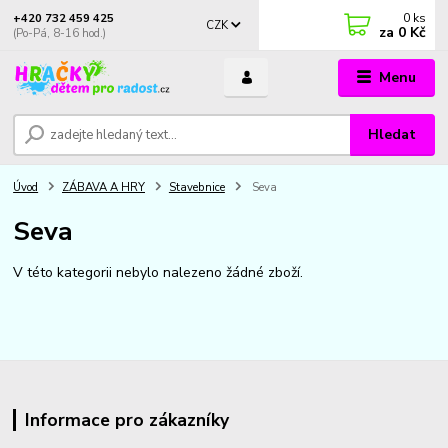
0
ks
+420 732 459 425
CZK
za
0 Kč
(Po-Pá, 8-16 hod.)
Menu
Hledat
Úvod
ZÁBAVA A HRY
Stavebnice
Seva
Seva
V této kategorii nebylo nalezeno žádné zboží.
Informace pro zákazníky