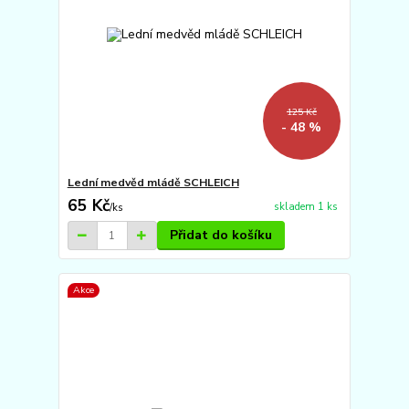
125 Kč
- 48 %
Lední medvěd mládě SCHLEICH
65 Kč
skladem 1 ks
/
ks
Přidat do košíku
Akce