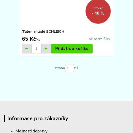
125 Kč
- 48 %
Tulení mládě SCHLEICH
65 Kč
skladem 3 ks
/
ks
Přidat do košíku
strana
z 1
Informace pro zákazníky
Možnosti dopravy