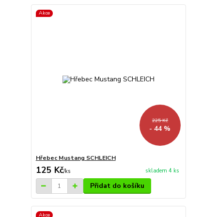
Akce
225 Kč
- 44 %
Hřebec Mustang SCHLEICH
125 Kč
skladem 4 ks
/
ks
Přidat do košíku
Akce