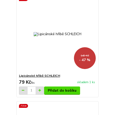
149 Kč
- 47 %
Lipicánské hříbě SCHLEICH
79 Kč
skladem 1 ks
/
ks
Přidat do košíku
Akce