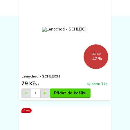
149 Kč
- 47 %
Lenochod - SCHLEICH
79 Kč
skladem 3 ks
/
ks
Přidat do košíku
Akce