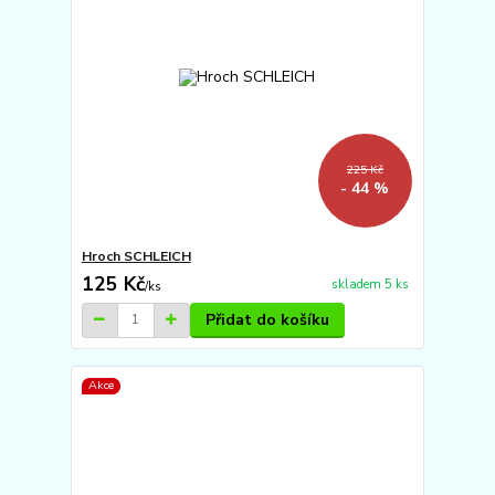
225 Kč
- 44 %
Hroch SCHLEICH
125 Kč
skladem 5 ks
/
ks
Přidat do košíku
Akce