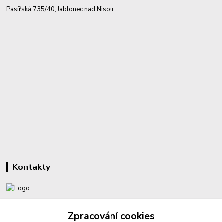
Pasířská 735/40, Jablonec nad Nisou
Kontakty
+420 732 459 425
Zpracování cookies
(Po-Pá, 8-16 hod.)