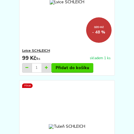
189 Kč
- 48 %
Lvice SCHLEICH
99 Kč
skladem 1 ks
/
ks
Přidat do košíku
Akce