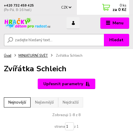
0
ks
+420 732 459 425
CZK
za
0 Kč
(Po-Pá, 8-16 hod.)
Menu
Hledat
Úvod
MINIATURNÍ SVĚT
Zvířátka Schleich
Zvířátka Schleich
Upřesnit parametry
Nejnovější
Nejlevnější
Nejdražší
Zobrazuji 1-8 z 8
strana
z 1