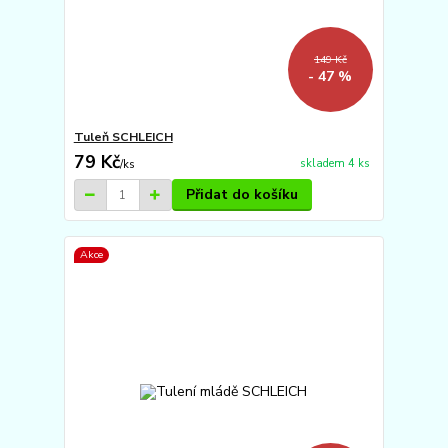
149 Kč
- 47 %
Tuleň SCHLEICH
79 Kč
skladem 4 ks
/
ks
Přidat do košíku
Akce