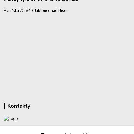
Pouze po předchozí domluvě
na adrese
Pasířská 735/40, Jablonec nad Nisou
Kontakty
+420 732 459 425