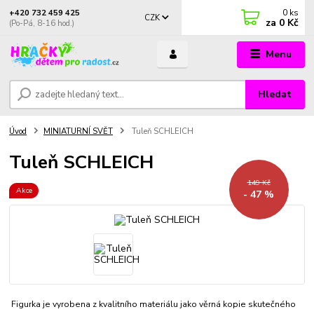
0
ks
+420 732 459 425
CZK
za
0 Kč
(Po-Pá, 8-16 hod.)
Menu
Hledat
Úvod
MINIATURNÍ SVĚT
Tuleň SCHLEICH
Tuleň SCHLEICH
149 Kč
Akce
- 47 %
Figurka je vyrobena z kvalitního materiálu jako věrná kopie skutečného