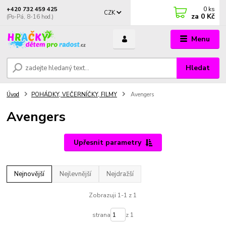
0
ks
+420 732 459 425
CZK
za
0 Kč
(Po-Pá, 8-16 hod.)
Menu
Hledat
Úvod
POHÁDKY, VEČERNÍČKY, FILMY
Avengers
Avengers
Upřesnit parametry
Nejnovější
Nejlevnější
Nejdražší
Zobrazuji 1-1 z 1
strana
z 1