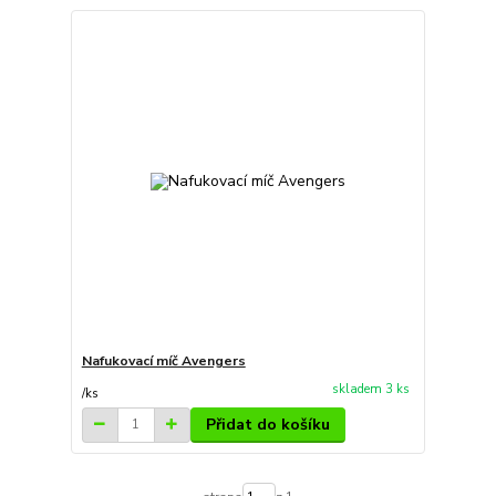
Nafukovací míč Avengers
skladem 3 ks
/
ks
Přidat do košíku