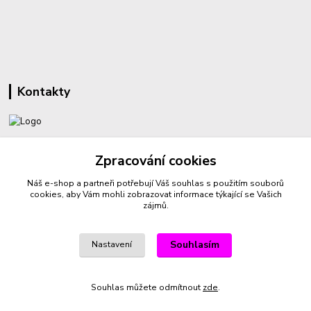
Kontakty
+420 732 459 425
Zpracování cookies
(Po-Pá, 8-16 hod.)
Náš e-shop a partneři potřebují Váš
souhlas
s použitím souborů
sperkyproradost@seznam.cz
cookies, aby Vám mohli zobrazovat informace týkající se Vašich
zájmů.
Souhlasím
Nastavení
Vytvořeno na
Eshop-rychle.cz
Souhlas můžete odmítnout
zde
.