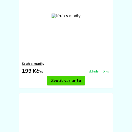
Kruh s madly
199 Kč
skladem 6 ks
/
ks
Zvolit variantu