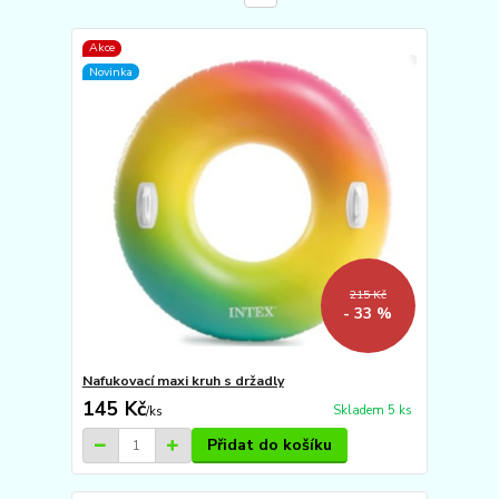
Akce
Novinka
215 Kč
- 33 %
Nafukovací maxi kruh s držadly
145 Kč
Skladem 5 ks
/
ks
Přidat do košíku