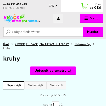
0
ks
+420 732 459 425
CZK
za
0 Kč
(Po-Pá, 8-16 hod.)
Menu
Hledat
Úvod
K VODĚ, DO VANY, NAFUKOVACÍ HRAČKY
Nafukovačky
kruhy
kruhy
Upřesnit parametry
Nejnovější
Nejlevnější
Nejdražší
Zobrazuji 1-15 z 15
strana
z 1