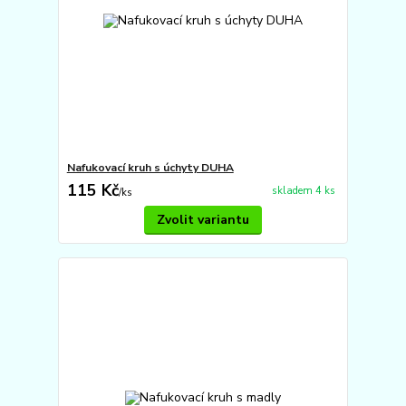
Nafukovací kruh s úchyty DUHA
115 Kč
skladem 4 ks
/
ks
Zvolit variantu