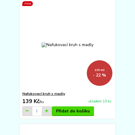
Akce
179 Kč
- 22 %
Nafukovací kruh s madly
139 Kč
skladem 10 ks
/
ks
Přidat do košíku