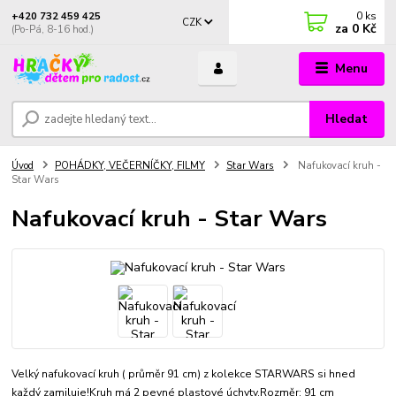
0
ks
+420 732 459 425
CZK
za
0 Kč
(Po-Pá, 8-16 hod.)
Menu
Hledat
Úvod
POHÁDKY, VEČERNÍČKY, FILMY
Star Wars
Nafukovací kruh -
Star Wars
Nafukovací kruh - Star Wars
Velký nafukovací kruh ( průměr 91 cm) z kolekce STARWARS si hned
každý zamiluje!Kruh má 2 pevné plastové úchyty.Rozměr: 91 cm