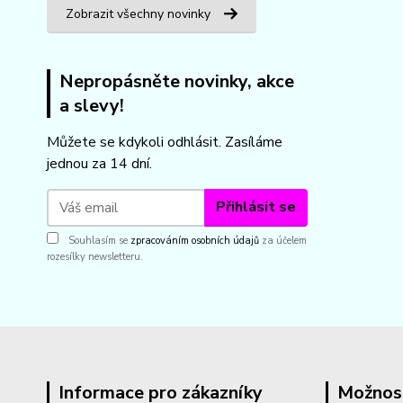
Zobrazit všechny novinky
Nepropásněte novinky, akce
a slevy!
Můžete se kdykoli odhlásit. Zasíláme
jednou za 14 dní.
Přihlásit se
Souhlasím se
zpracováním osobních údajů
za účelem
rozesílky newsletteru.
Informace pro zákazníky
Možnos