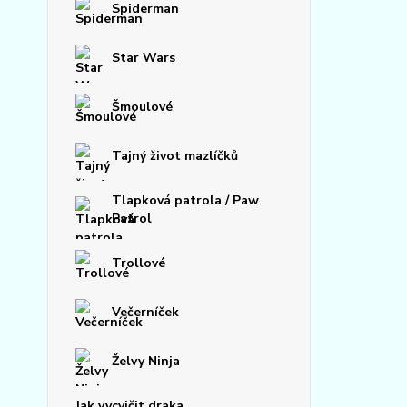
Spiderman
Star Wars
Šmoulové
Tajný život mazlíčků
Tlapková patrola / Paw
Patrol
Trollové
Večerníček
Želvy Ninja
Jak vycvičit draka