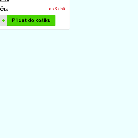
č
do 3 dnů
/
ks
Přidat do košíku