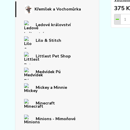
375 K
Křemílek a Vochomůrka
Ledové království
Lilo & Stitch
Littlest Pet Shop
Medvídek Pú
Mickey a Minnie
Minecraft
Minions - Mimoňové