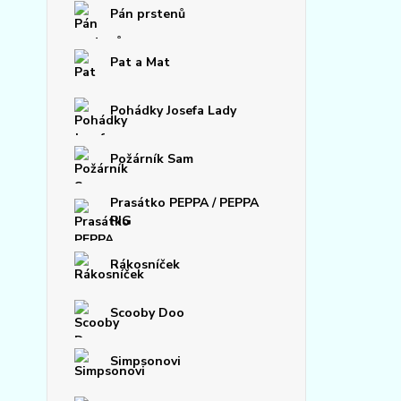
Pán prstenů
Pat a Mat
Pohádky Josefa Lady
Požárník Sam
Prasátko PEPPA / PEPPA
PIG
Rákosníček
Scooby Doo
Simpsonovi