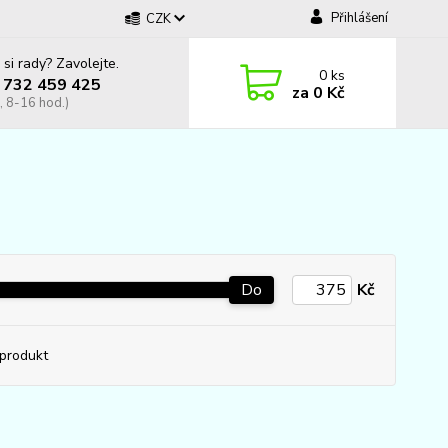
Přihlášení
CZK
 si rady? Zavolejte.
0
ks
 732 459 425
za
0 Kč
, 8-16 hod.)
Do
Kč
produkt