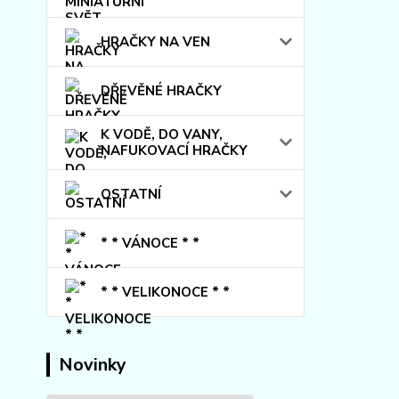
HRAČKY NA VEN
DŘEVĚNÉ HRAČKY
K VODĚ, DO VANY,
NAFUKOVACÍ HRAČKY
OSTATNÍ
* * VÁNOCE * *
* * VELIKONOCE * *
Novinky