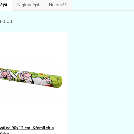
ější
Nejlevnější
Nejdražší
1-1 z 1
 válec 90x12 cm, Křemílek a
ůrka