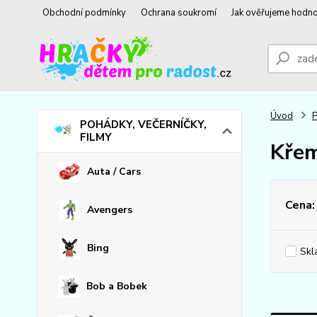
Obchodní podmínky
Ochrana soukromí
Jak ověřujeme hodno
Úvod
POHÁDKY, VEČERNÍČKY,
FILMY
Křem
Auta / Cars
Cena:
Avengers
Bing
Skl
Bob a Bobek