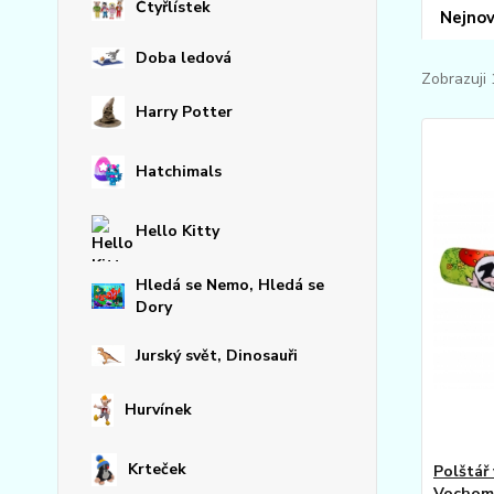
Čtyřlístek
Nejnov
Doba ledová
Zobrazuji 
Harry Potter
Hatchimals
Hello Kitty
Hledá se Nemo, Hledá se
Dory
Jurský svět, Dinosauři
Hurvínek
Krteček
Polštář
Vochom