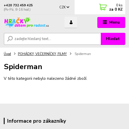
0
ks
+420 732 459 425
CZK
za
0 Kč
(Po-Pá, 8-16 hod.)
Menu
Hledat
Úvod
POHÁDKY, VEČERNÍČKY, FILMY
Spiderman
Spiderman
V této kategorii nebylo nalezeno žádné zboží.
Informace pro zákazníky