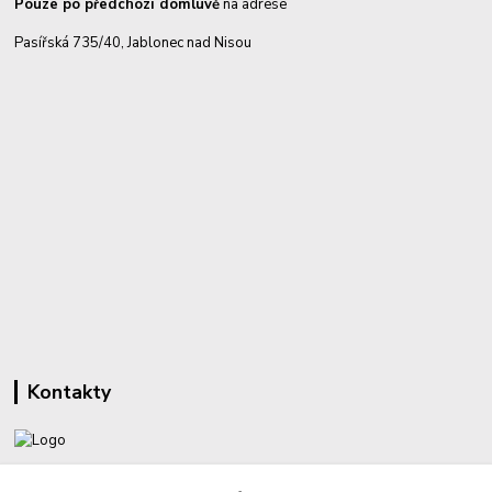
Pouze po předchozí domluvě
na adrese
Pasířská 735/40, Jablonec nad Nisou
Kontakty
+420 732 459 425