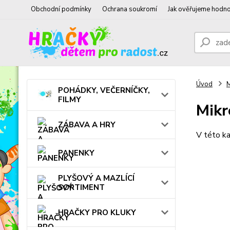
Obchodní podmínky
Ochrana soukromí
Jak ověřujeme hodno
Úvod
POHÁDKY, VEČERNÍČKY,
FILMY
Mikr
ZÁBAVA A HRY
V této ka
PANENKY
PLYŠOVÝ A MAZLÍCÍ
SORTIMENT
HRAČKY PRO KLUKY