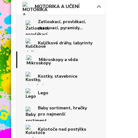
MOTORIKA A UČENÍ
Zatloukací, provlékací,
zasouvací, pyramidy...
Kuličkové dráhy, labyrinty
Mikroskopy a věda
Kostky, stavebnice
Lego
Baby sortiment, hračky
pro nejmenší
Kolotoče nad postýlku