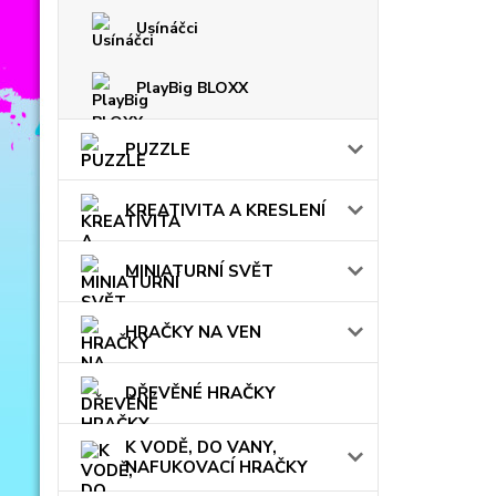
Usínáčci
PlayBig BLOXX
PUZZLE
KREATIVITA A KRESLENÍ
MINIATURNÍ SVĚT
HRAČKY NA VEN
DŘEVĚNÉ HRAČKY
K VODĚ, DO VANY,
NAFUKOVACÍ HRAČKY