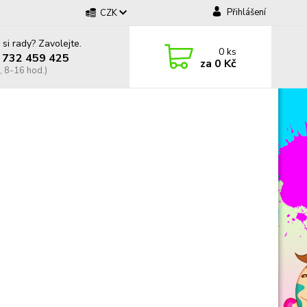
Přihlášení
CZK
 si rady? Zavolejte.
0
ks
 732 459 425
za
0 Kč
, 8-16 hod.)