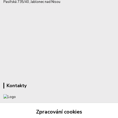
Pasířská 735/40, Jablonec nad Nisou
Kontakty
+420 732 459 425
Zpracování cookies
(Po-Pá, 8-16 hod.)