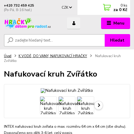
0
ks
+420 732 459 425
CZK
za
0 Kč
(Po-Pá, 8-16 hod.)
Menu
Hledat
Úvod
K VODĚ, DO VANY, NAFUKOVACÍ HRAČKY
Nafukovací kruh
Zvířátko
Nafukovací kruh Zvířátko
INTEX nafukovací kruh zvířata o max. rozměru 64 cm x 64 cm (dle druhu).
Doporučeno pro děti 3-6 let.
celý popis