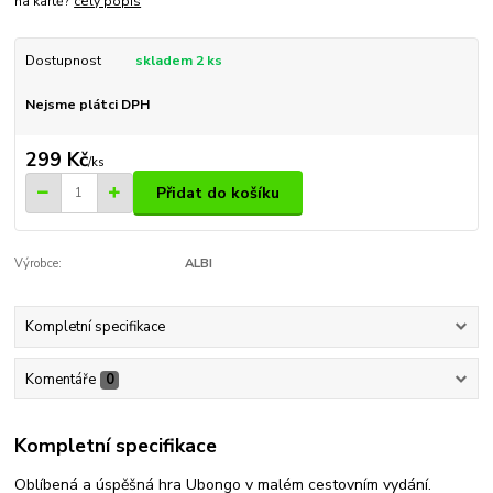
na kartě?
celý popis
Dostupnost
skladem 2 ks
Nejsme plátci DPH
299 Kč
/
ks
Přidat do košíku
Výrobce:
ALBI
Kompletní specifikace
Komentáře
0
Kompletní specifikace
Oblíbená a úspěšná hra Ubongo v malém cestovním vydání.