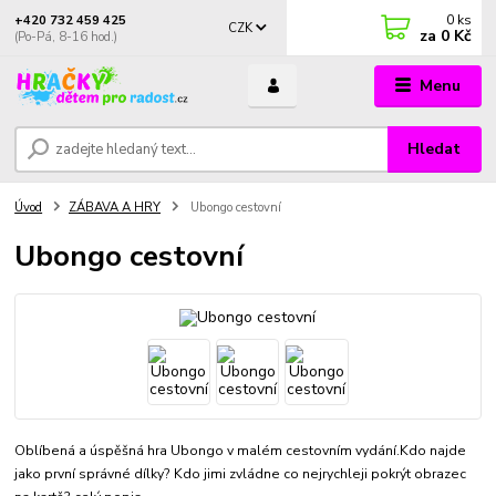
0
ks
+420 732 459 425
CZK
za
0 Kč
(Po-Pá, 8-16 hod.)
Menu
Hledat
Úvod
ZÁBAVA A HRY
Ubongo cestovní
Ubongo cestovní
Oblíbená a úspěšná hra Ubongo v malém cestovním vydání.Kdo najde
jako první správné dílky? Kdo jimi zvládne co nejrychleji pokrýt obrazec