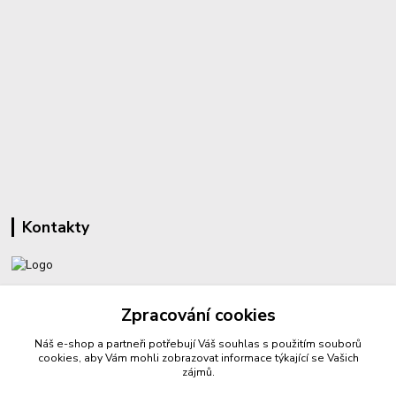
Kontakty
+420 732 459 425
Zpracování cookies
(Po-Pá, 8-16 hod.)
Náš e-shop a partneři potřebují Váš
souhlas
s použitím souborů
sperkyproradost@seznam.cz
cookies, aby Vám mohli zobrazovat informace týkající se Vašich
zájmů.