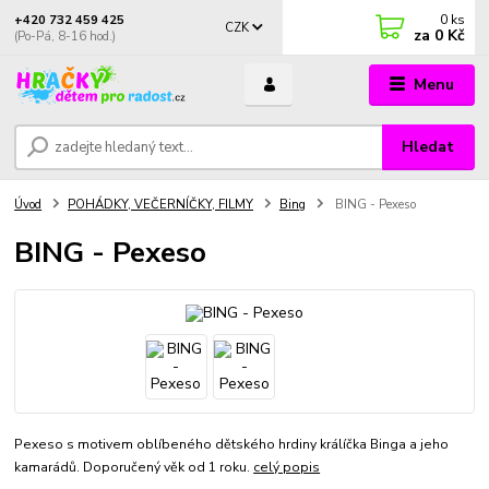
0
ks
+420 732 459 425
CZK
za
0 Kč
(Po-Pá, 8-16 hod.)
Menu
Hledat
Úvod
POHÁDKY, VEČERNÍČKY, FILMY
Bing
BING - Pexeso
BING - Pexeso
Pexeso s motivem oblíbeného dětského hrdiny králíčka Binga a jeho
kamarádů. Doporučený věk od 1 roku.
celý popis