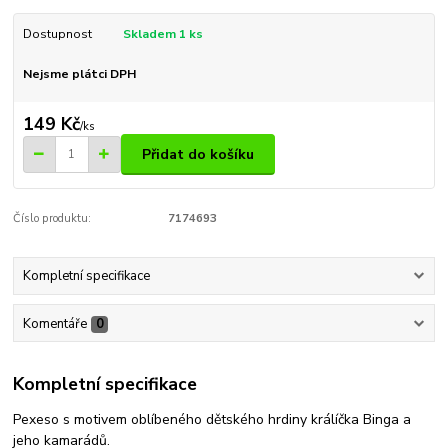
Dostupnost
Skladem 1 ks
Nejsme plátci DPH
149 Kč
/
ks
Přidat do košíku
Číslo produktu:
7174693
Kompletní specifikace
Komentáře
0
Kompletní specifikace
Pexeso s motivem oblíbeného dětského hrdiny králíčka Binga a
jeho kamarádů.