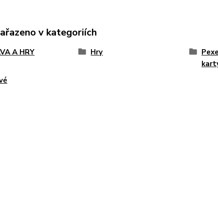
zařazeno v kategoriích
VA A HRY
Hry
Pexe
karty
vé