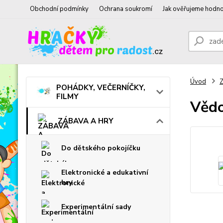
Obchodní podmínky
Ochrana soukromí
Jak ověřujeme hodno
Úvod
POHÁDKY, VEČERNÍČKY,
FILMY
Vědo
ZÁBAVA A HRY
Do dětského pokojíčku
Elektronické a edukativní
hry
Experimentální sady