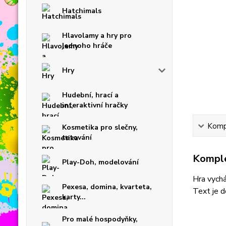
Hatchimals
Hlavolamy a hry pro
jednoho hráče
Hry
Hudební, hrací a
interaktivní hračky
Kompl
Kosmetika pro slečny,
tetování
Komple
Play-Doh, modelování
Hra vychá
Pexesa, domina, kvarteta,
Text je d
karty...
Pro malé hospodyňky,