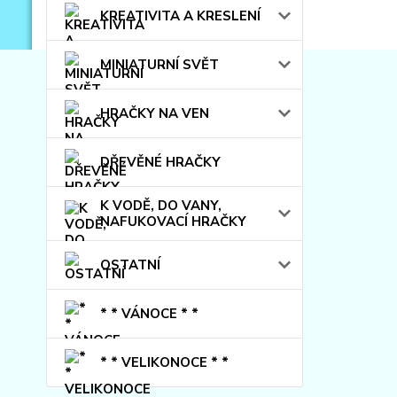
KREATIVITA A KRESLENÍ
MINIATURNÍ SVĚT
HRAČKY NA VEN
DŘEVĚNÉ HRAČKY
K VODĚ, DO VANY,
NAFUKOVACÍ HRAČKY
OSTATNÍ
* * VÁNOCE * *
* * VELIKONOCE * *