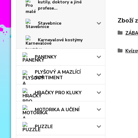
kutily, doktory a jiné
profese...
Zboží 
Stavebnice
ZÁBA
Karnevalové kostýmy
Kvízo
PANENKY
PLYŠOVÝ A MAZLÍCÍ
SORTIMENT
HRAČKY PRO KLUKY
MOTORIKA A UČENÍ
PUZZLE