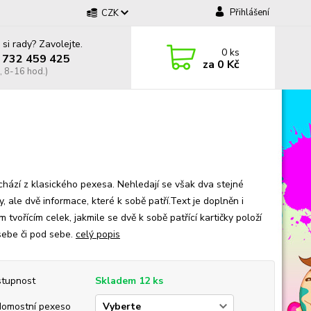
Přihlášení
CZK
 si rady? Zavolejte.
0
ks
 732 459 425
za
0 Kč
, 8-16 hod.)
chází z klasického pexesa. Nehledají se však dva stejné
, ale dvě informace, které k sobě patří.Text je doplněn i
 tvořícím celek, jakmile se dvě k sobě patřící kartičky položí
sebe či pod sebe.
celý popis
tupnost
Skladem 12 ks
omostní pexeso