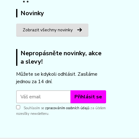
Novinky
Zobrazit všechny novinky
Nepropásněte novinky, akce
a slevy!
Můžete se kdykoli odhlásit. Zasíláme
jednou za 14 dní.
Přihlásit se
Souhlasím se
zpracováním osobních údajů
za účelem
rozesílky newsletteru.