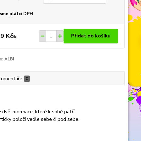
sme plátci DPH
9 Kč
Přidat do košíku
/
ks
e:
ALBI
Komentáře
0
 dvě informace, které k sobě patří.
rtičky položí vedle sebe či pod sebe.