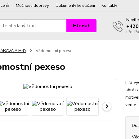
cení?
Možnosti dopravy
Dokumenty ke stažení
Kontakty
Nevíte
Hledat
+420
(Po-Pá
ZÁBAVA A HRY
Vědomostní pexeso
mostní pexeso
Hra vy
obrázky
motivem
vedle 
Dos
Věd