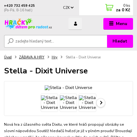
0
ks
+420 732 459 425
CZK
za
0 Kč
(Po-Pá, 8-16 hod.)
Menu
Hledat
Úvod
ZÁBAVA A HRY
Hry
Stella - Dixit Universe
Stella - Dixit Universe
Nová hra z úžasného světa Dixitu, ve které hráči propojují obrázky se
slovní nápovědou.Soutěž hledačů hvězd je již v plném proudu! Brouzdají