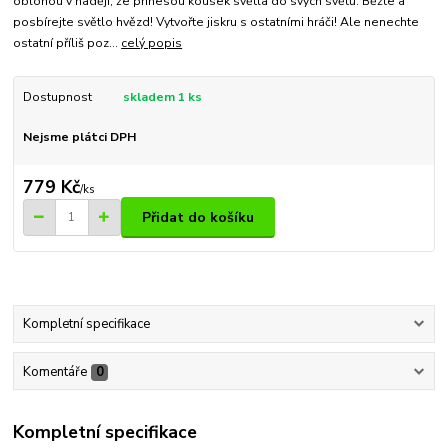
oblohou v naději, že přinesou kousek světla do svých světů. Běžte a
posbírejte světlo hvězd! Vytvořte jiskru s ostatními hráči! Ale nenechte
ostatní příliš poz...
celý popis
Dostupnost
skladem 1 ks
Nejsme plátci DPH
779 Kč
/
ks
Přidat do košíku
Kompletní specifikace
Komentáře
0
Kompletní specifikace