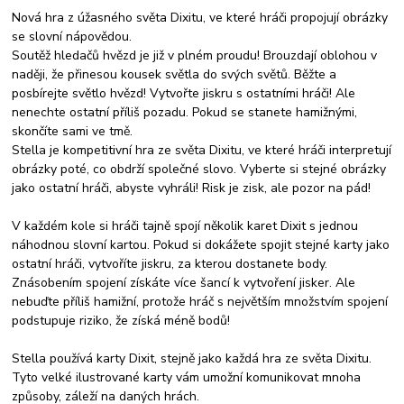
Nová hra z úžasného světa Dixitu, ve které hráči propojují obrázky
se slovní nápovědou.
Soutěž hledačů hvězd je již v plném proudu! Brouzdají oblohou v
naději, že přinesou kousek světla do svých světů. Běžte a
posbírejte světlo hvězd! Vytvořte jiskru s ostatními hráči! Ale
nenechte ostatní příliš pozadu. Pokud se stanete hamižnými,
skončíte sami ve tmě.
Stella je kompetitivní hra ze světa Dixitu, ve které hráči interpretují
obrázky poté, co obdrží společné slovo. Vyberte si stejné obrázky
jako ostatní hráči, abyste vyhráli! Risk je zisk, ale pozor na pád!
V každém kole si hráči tajně spojí několik karet Dixit s jednou
náhodnou slovní kartou. Pokud si dokážete spojit stejné karty jako
ostatní hráči, vytvoříte jiskru, za kterou dostanete body.
Znásobením spojení získáte více šancí k vytvoření jisker. Ale
nebuďte příliš hamižní, protože hráč s největším množstvím spojení
podstupuje riziko, že získá méně bodů!
Stella používá karty Dixit, stejně jako každá hra ze světa Dixitu.
Tyto velké ilustrované karty vám umožní komunikovat mnoha
způsoby, záleží na daných hrách.