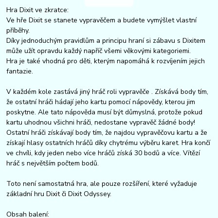
Hra Dixit ve zkratce:
Ve hře Dixit se stanete vypravěčem a budete vymýšlet vlastní
příběhy.
Díky jednoduchým pravidlům a principu hraní si zábavu s Dixitem
může užít opravdu každý napříč všemi věkovými kategoriemi.
Hra je také vhodná pro děti, kterým napomáhá k rozvíjením jejich
fantazie.
V každém kole zastává jiný hráč roli vypravěče . Získává body tím,
že ostatní hráči hádají jeho kartu pomocí nápovědy, kterou jim
poskytne. Ale tato nápověda musí být důmyslná, protože pokud
kartu uhodnou všichni hráči, nedostane vypravěč žádné body!
Ostatní hráči získávají body tím, že najdou vypravěčovu kartu a že
získají hlasy ostatních hráčů díky chytrému výběru karet. Hra končí
ve chvíli, kdy jeden nebo více hráčů získá 30 bodů a více. Vítězí
hráč s největším počtem bodů.
Toto není samostatná hra, ale pouze rozšíření, které vyžaduje
základní hru Dixit či Dixit Odyssey.
Obsah balení: