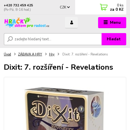
0
ks
+420 732 459 425
CZK
za
0 Kč
(Po-Pá, 8-16 hod.)
Menu
Hledat
Úvod
ZÁBAVA A HRY
Hry
Dixit: 7. rozšíření - Revelations
Dixit: 7. rozšíření - Revelations