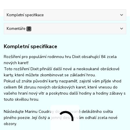
Kompletní specifikace
Komentáře
0
Kompletní specifikace
Rozšíření pro populární rodinnou hru Dixit obsahující 84 zcela
nových karet!
Toto rozšíření Dixit přináší další nové a neokoukané obrázkové
karty, které můžete zkombinovat se základní hrou.
Pokud už znáte původní karty nazpaměť, zajisté vám příjde vhod
celkem 84 zbrusu nových obrázkových karet, které vnesou do
vašeho hraní nový vítr a poskytnou další hodiny a hodiny zábavy s
touto skvělou hrou.
Následujte Marinu Coudray do rafinovaně delikátního světa
plného poezie. Její čistý a jemný design vám odhalí zcela nové
obzory.