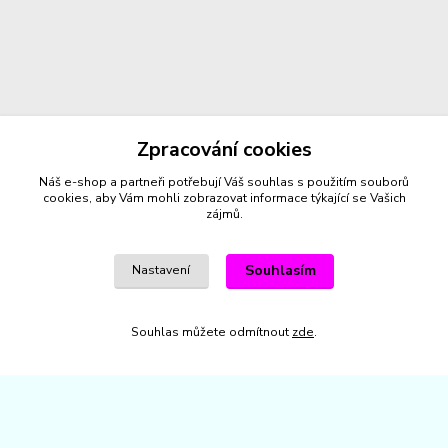
Zpracování cookies
Náš e-shop a partneři potřebují Váš
souhlas
s použitím souborů
cookies, aby Vám mohli zobrazovat informace týkající se Vašich
zájmů.
Kontakty
Souhlasím
Nastavení
+420 732 459 425
Souhlas můžete odmítnout
zde
.
(Po-Pá, 8-16 hod.)
sperkyproradost@seznam.cz