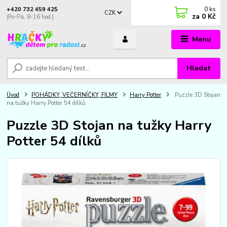
0
ks
+420 732 459 425
CZK
za
0 Kč
(Po-Pá, 8-16 hod.)
Menu
Hledat
Úvod
POHÁDKY, VEČERNÍČKY, FILMY
Harry Potter
Puzzle 3D Stojan
na tužky Harry Potter 54 dílků
Puzzle 3D Stojan na tužky Harry
Potter 54 dílků