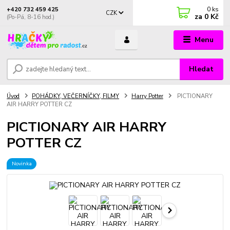
0
ks
+420 732 459 425
CZK
za
0 Kč
(Po-Pá, 8-16 hod.)
Menu
Hledat
Úvod
POHÁDKY, VEČERNÍČKY, FILMY
Harry Potter
PICTIONARY
AIR HARRY POTTER CZ
PICTIONARY AIR HARRY
POTTER CZ
Novinka