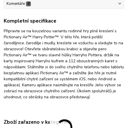
Komentáře
0
Kompletní specifikace
Připravte se na kouzelnou variantu rodinné hry plné kreslení s
Pictionary Air™ Harry Potter™. V této hře, která potěší
čarodějnice, čaroděje i mudly, kreslete ve vzduchu a sledujte to na
obrazovce! Otevřete sběratelskou krabici a objevíte pero
Pictionary Air™ ve tvaru slavné hůlky Harryho Pottera, držák na
karty inspirovaný Harryho kufrem a 112 oboustranných karet s
nápovědami. Stáhněte si do svého chytrého telefonu nebo tabletu
bezplatnou aplikaci Pictionary Air™ a začněte (ke hře je nutné
kompatibilní chytré zařízení se systémem iOS, nebo Android a
aplikace). Kameru aplikace nasměrujte na kreslíře. Jeho výtvor se
zobrazí na obrazovce chytrého zařízení. Úkolem spoluhráčů je
uhodnout, co obrázky na obrazovce představují.
Zboží zařazeno v kategoriích