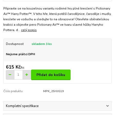
Připravte se na kouzelnou variantu rodinné hry plné kreslení s Pictionary
Air™ Harry Potter™. V této hře, která potěší čarodějnice, čaroděje i mudly,
kreslete ve vzduchu a sledujte to na obrazovce! Otevřete sběratelskou
krabici a objevíte pero Pictionary Air™ ve tvaru slavné hůlky Harryho
Pottera, d...
celý popis
Dostupnost
skladem 3 ks
Nejsme plátci DPH
615 Kč
/
ks
Přidat do košíku
Číslo produktu:
MPK_25HJG19
Kompletní specifikace