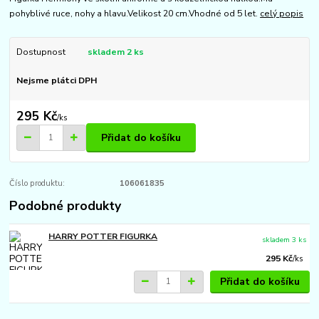
pohyblivé ruce, nohy a hlavu.Velikost 20 cm.Vhodné od 5 let.
celý popis
Dostupnost
skladem 2 ks
Nejsme plátci DPH
295 Kč
/
ks
Přidat do košíku
Číslo produktu:
106061835
Podobné produkty
HARRY POTTER FIGURKA
skladem 3 ks
295 Kč
/
ks
Přidat do košíku