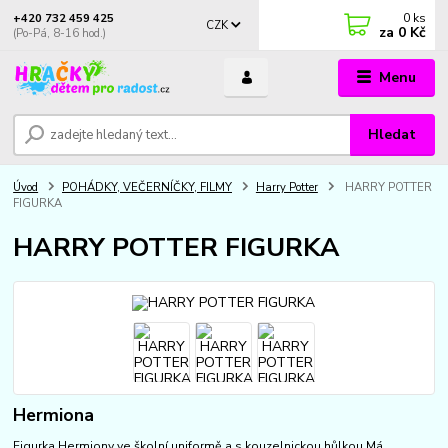
0
ks
+420 732 459 425
CZK
za
0 Kč
(Po-Pá, 8-16 hod.)
Menu
Hledat
Úvod
POHÁDKY, VEČERNÍČKY, FILMY
Harry Potter
HARRY POTTER
FIGURKA
HARRY POTTER FIGURKA
Hermiona
Figurka Hermiony ve školní uniformě a s kouzelnickou hůlkou.Má