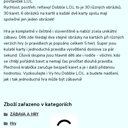
postaviček L.O.L.
Rychlost, postřeh, reflexy! Dobble L.O.L to je 30 různých obrázků,
30 karet, 6 obrázků na kartě a každé dvě karty spolu mají
společné jen jeden obrázek!
Hra je kompletně v češtině i slovenštině a nabízí zcela unikátní
zábavu. Děti zde hledají dva stejné obrázky na kartách při různých
verzích hry (v pravidlech je popsáno celkem 5 her). Super jsou
kulaté karty i jednoduchá pravidla vysvětlená doslova za pár
sekund. Cílová skupina jsou hlavně děti ale i rodiče - všichni, kdo
se chtějí pořádně bavit a nemají čas pročítat dlouhá pravidla.
Plechová krabička zaručuje bezpečí karet a je i další přidanou
hodnotou. Vyzkoušejte i Vy hru Dobble L.O.L. a budete nadšení,
jak i tak jednoduchá hra může být zábavná!
Zboží zařazeno v kategoriích
ZÁBAVA A HRY
Hry