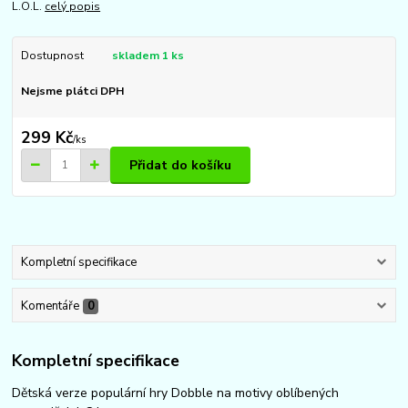
L.O.L.
celý popis
Dostupnost
skladem 1 ks
Nejsme plátci DPH
299 Kč
/
ks
Přidat do košíku
Kompletní specifikace
Komentáře
0
Kompletní specifikace
Dětská verze populární hry Dobble na motivy oblíbených