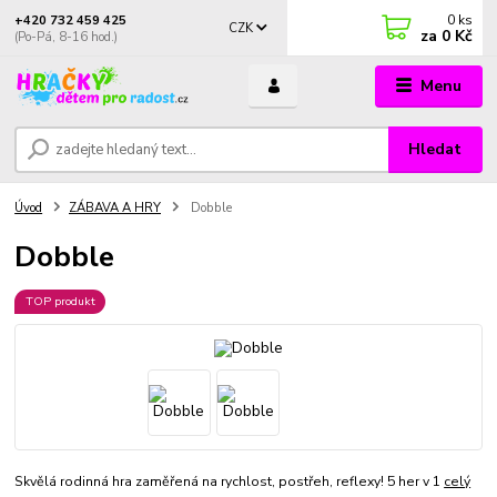
0
ks
+420 732 459 425
CZK
za
0 Kč
(Po-Pá, 8-16 hod.)
Menu
Hledat
Úvod
ZÁBAVA A HRY
Dobble
Dobble
TOP produkt
Skvělá rodinná hra zaměřená na rychlost, postřeh, reflexy! 5 her v 1
celý