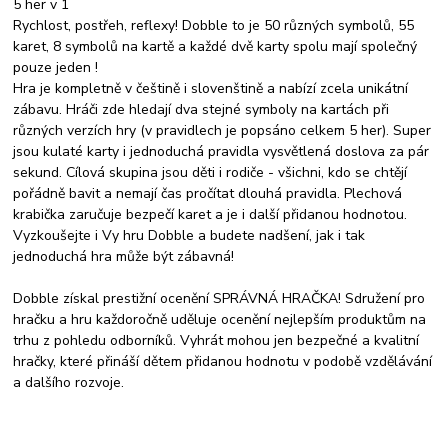
5 her v 1
Rychlost, postřeh, reflexy! Dobble to je 50 různých symbolů, 55
karet, 8 symbolů na kartě a každé dvě karty spolu mají společný
pouze jeden !
Hra je kompletně v češtině i slovenštině a nabízí zcela unikátní
zábavu. Hráči zde hledají dva stejné symboly na kartách při
různých verzích hry (v pravidlech je popsáno celkem 5 her). Super
jsou kulaté karty i jednoduchá pravidla vysvětlená doslova za pár
sekund. Cílová skupina jsou děti i rodiče - všichni, kdo se chtějí
pořádně bavit a nemají čas pročítat dlouhá pravidla. Plechová
krabička zaručuje bezpečí karet a je i další přidanou hodnotou.
Vyzkoušejte i Vy hru Dobble a budete nadšení, jak i tak
jednoduchá hra může být zábavná!
Dobble získal prestižní ocenění SPRÁVNÁ HRAČKA! Sdružení pro
hračku a hru každoročně uděluje ocenění nejlepším produktům na
trhu z pohledu odborníků. Vyhrát mohou jen bezpečné a kvalitní
hračky, které přináší dětem přidanou hodnotu v podobě vzdělávání
a dalšího rozvoje.