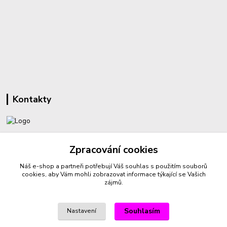
Kontakty
+420 732 459 425
Zpracování cookies
(Po-Pá, 8-16 hod.)
Náš e-shop a partneři potřebují Váš
souhlas
s použitím souborů
sperkyproradost@seznam.cz
cookies, aby Vám mohli zobrazovat informace týkající se Vašich
zájmů.
Souhlasím
Nastavení