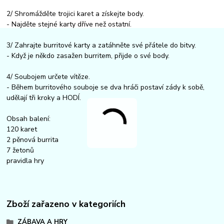
2/ Shromážděte trojici karet a získejte body.
- Najděte stejné karty dříve než ostatní.
3/ Zahrajte burritové karty a zatáhněte své přátele do bitvy.
- Když je někdo zasažen burritem, přijde o své body.
4/ Soubojem určete vítěze.
- Během burritového souboje se dva hráči postaví zády k sobě,
udělají tři kroky a HODÍ.
Obsah balení:
120 karet
2 pěnová burrita
7 žetonů
pravidla hry
Zboží zařazeno v kategoriích
ZÁBAVA A HRY