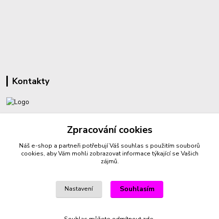
Kontakty
+420 732 459 425
Zpracování cookies
(Po-Pá, 8-16 hod.)
Náš e-shop a partneři potřebují Váš
souhlas
s použitím souborů
sperkyproradost@seznam.cz
cookies, aby Vám mohli zobrazovat informace týkající se Vašich
zájmů.
Souhlasím
Nastavení
Vytvořeno na
Eshop-rychle.cz