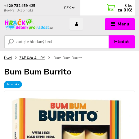
0
ks
+420 732 459 425
CZK
za
0 Kč
(Po-Pá, 8-16 hod.)
Menu
Hledat
Úvod
ZÁBAVA A HRY
Bum Bum Burrito
Bum Bum Burrito
Novinka