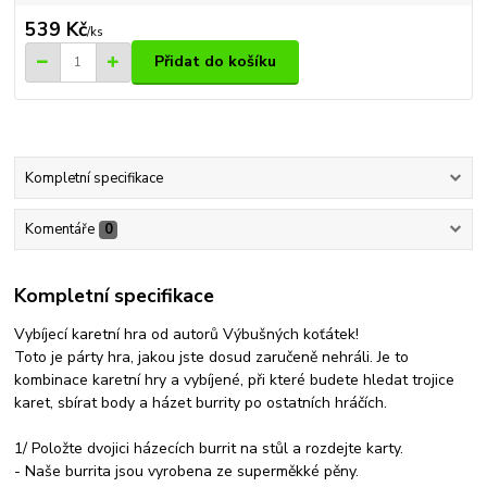
539 Kč
/
ks
Přidat do košíku
Kompletní specifikace
Komentáře
0
Kompletní specifikace
Vybíjecí karetní hra od autorů Výbušných koťátek!
Toto je párty hra, jakou jste dosud zaručeně nehráli. Je to
kombinace karetní hry a vybíjené, při které budete hledat trojice
karet, sbírat body a házet burrity po ostatních hráčích.
1/ Položte dvojici házecích burrit na stůl a rozdejte karty.
- Naše burrita jsou vyrobena ze superměkké pěny.