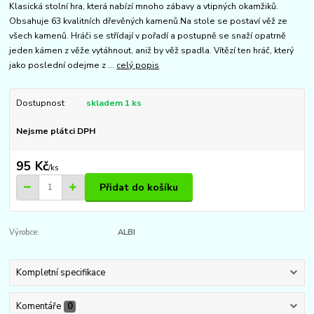
Klasická stolní hra, která nabízí mnoho zábavy a vtipných okamžiků.
Obsahuje 63 kvalitních dřevěných kamenů.Na stole se postaví věž ze
všech kamenů. Hráči se střídají v pořadí a postupně se snaží opatrně
jeden kámen z věže vytáhnout, aniž by věž spadla. Vítězí ten hráč, který
jako poslední odejme z ...
celý popis
Dostupnost
skladem 1 ks
Nejsme plátci DPH
95 Kč
/
ks
Přidat do košíku
Výrobce:
ALBI
Kompletní specifikace
Komentáře
0