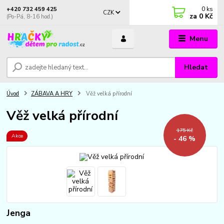
0
ks
+420 732 459 425
CZK
za
0 Kč
(Po-Pá, 8-16 hod.)
Menu
Hledat
Úvod
ZÁBAVA A HRY
Věž velká přírodní
Věž velká přírodní
175 Kč
Akce
- 46 %
Jenga