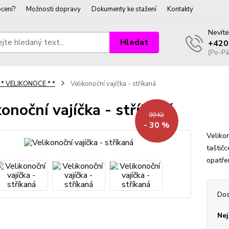
cení?
Možnosti dopravy
Dokumenty ke stažení
Kontakty
Nevíte
Hledat
+420
(Po-Pá
 * VELIKONOCE * *
Velikonoční vajíčka - stříkaná
konoční vajíčka - stříkaná
99 Kč
- 30 %
Velikon
taštič
opatře
Dos
Nej