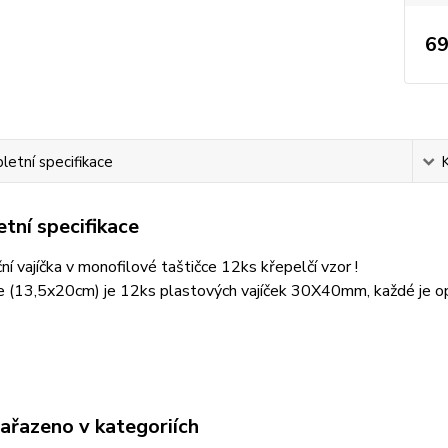
69
etní specifikace
tní specifikace
ní vajíčka v monofilové taštičce 12ks křepelčí vzor !
ce (13,5x20cm) je 12ks plastových vajíček 30X40mm, každé je 
zařazeno v kategoriích