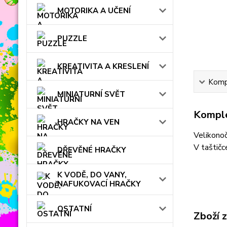
MOTORIKA A UČENÍ
PUZZLE
KREATIVITA A KRESLENÍ
Kompl
MINIATURNÍ SVĚT
Komple
HRAČKY NA VEN
Velikonoč
V taštič
DŘEVĚNÉ HRAČKY
K VODĚ, DO VANY,
NAFUKOVACÍ HRAČKY
OSTATNÍ
Zboží 