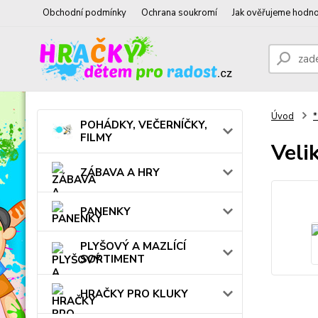
Obchodní podmínky
Ochrana soukromí
Jak ověřujeme hodno
Úvod
*
POHÁDKY, VEČERNÍČKY,
FILMY
Veli
ZÁBAVA A HRY
PANENKY
PLYŠOVÝ A MAZLÍCÍ
SORTIMENT
HRAČKY PRO KLUKY