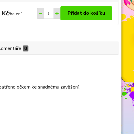
 Kč
Přidat do košíku
/
balení
Komentáře
0
opatřeno očkem ke snadnému zavěšení.