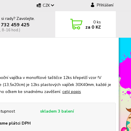
Přihlášení
CZK
 si rady? Zavolejte.
0
ks
 732 459 425
za
0 Kč
, 8-16 hod.)
oční vajíčka v monofilové taštičce 12ks křepelčí vzor !V
ce (13,5x20cm) je 12ks plastových vajíček 30X40mm, každé je
no očkem ke snadnému zavěšení.
celý popis
tupnost
skladem 3 balení
sme plátci DPH