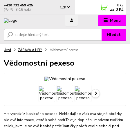
0
ks
+420 732 459 425
CZK
za
0 Kč
(Po-Pá, 8-16 hod.)
Menu
Hledat
Úvod
ZÁBAVA A HRY
Vědomostní pexeso
Vědomostní pexeso
Hra vychází z klasického pexesa. Nehledají se však dva stejné obrázky,
ale dvě informace, které k sobě patří.Text je doplněn i motivem tvořícím
celek, jakmile se dvě k sobě patřící kartičky položí vedle sebe či pod