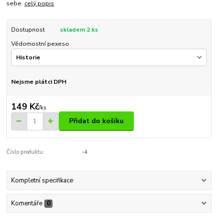
sebe.
celý popis
Dostupnost
skladem 2 ks
Vědomostní pexeso
Nejsme plátci DPH
149 Kč
/
ks
Přidat do košíku
Číslo produktu:
-4
Kompletní specifikace
Komentáře
0