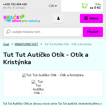
0
ks
+420 732 459 425
CZK
za
0 Kč
(Po-Pá, 8-16 hod.)
Menu
Hledat
Úvod
MINIATURNÍ SVĚT
Tut Tut Autíčko Otík - Otík a Kristýnka
Tut Tut Autíčko Otík - Otík a
Kristýnka
Tut Tut Autíčko Otík je zbrusu nová série Tut Tut autíček, tentokrát přímo z