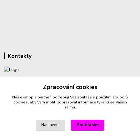
Kontakty
+420 732 459 425
Zpracování cookies
(Po-Pá, 8-16 hod.)
Náš e-shop a partneři potřebují Váš
souhlas
s použitím souborů
sperkyproradost@seznam.cz
cookies, aby Vám mohli zobrazovat informace týkající se Vašich
zájmů.
Souhlasím
Nastavení