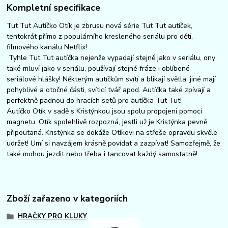
Kompletní specifikace
Tut Tut Autíčko Otík je zbrusu nová série Tut Tut autíček,
tentokrát přímo z populárního kresleného seriálu pro děti,
filmového kanálu Netflix!
Tyhle Tut Tut autíčka nejenže vypadají stejně jako v seriálu, ony
také mluví jako v seriálu, používají stejné fráze i oblíbené
seriálové hlášky! Některým autíčkům svítí a blikají světla, jiné mají
pohyblivé a otočné části, svíticí tvář apod. Autíčka také zpívají a
perfektně padnou do hracích setů pro autíčka Tut Tut!
Autíčko Otík v sadě s Kristýnkou jsou spolu propojeni pomocí
magnetu. Otík spolehlivě rozpozná, jestli už je Kristýnka pevně
připoutaná. Kristýnka se dokáže Otíkovi na střeše opravdu skvěle
udržet! Umí si navzájem krásně povídat a zazpívat! Samozřejmě, že
také mohou jezdit nebo třeba i tancovat každý samostatně!
Zboží zařazeno v kategoriích
HRAČKY PRO KLUKY