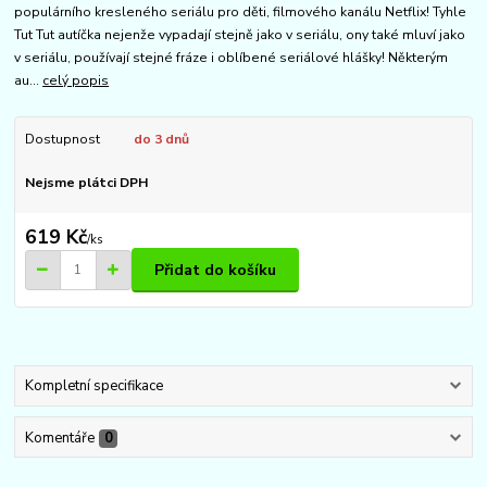
populárního kresleného seriálu pro děti, filmového kanálu Netflix! Tyhle
Tut Tut autíčka nejenže vypadají stejně jako v seriálu, ony také mluví jako
v seriálu, používají stejné fráze i oblíbené seriálové hlášky! Některým
au...
celý popis
Dostupnost
do 3 dnů
Nejsme plátci DPH
619 Kč
/
ks
Přidat do košíku
Kompletní specifikace
Komentáře
0