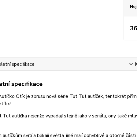
Nej
36
etní specifikace
tní specifikace
utíčko Otík je zbrusu nová série Tut Tut autíček, tentokrát přím
tflix!
 Tut autíčka nejenže vypadají stejně jako v seriálu, ony také mluví
utíčkům svítí a blikají světla, jiné mají pohyblivé a otočné části, 