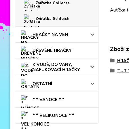
Zvířátka Collecta
Autíčka t
Zvířátka Schleich
HRAČKY NA VEN
Zboží 
DŘEVĚNÉ HRAČKY
HRAČ
K VODĚ, DO VANY,
NAFUKOVACÍ HRAČKY
TUT 
OSTATNÍ
* * VÁNOCE * *
* * VELIKONOCE * *