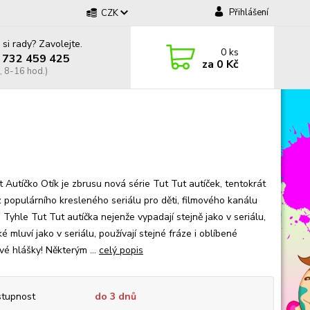
Přihlášení
CZK
 si rady? Zavolejte.
0
ks
 732 459 425
za
0 Kč
, 8-16 hod.)
t Autíčko Otík je zbrusu nová série Tut Tut autíček, tentokrát
z populárního kresleného seriálu pro děti, filmového kanálu
! Tyhle Tut Tut autíčka nejenže vypadají stejně jako v seriálu,
é mluví jako v seriálu, používají stejné fráze i oblíbené
vé hlášky! Některým ...
celý popis
tupnost
do 3 dnů