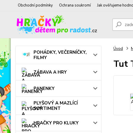
Obchodní podmínky
Ochrana soukromí
Jak ověřujeme hodno
Úvod
POHÁDKY, VEČERNÍČKY,
FILMY
Tut 
ZÁBAVA A HRY
PANENKY
PLYŠOVÝ A MAZLÍCÍ
SORTIMENT
HRAČKY PRO KLUKY