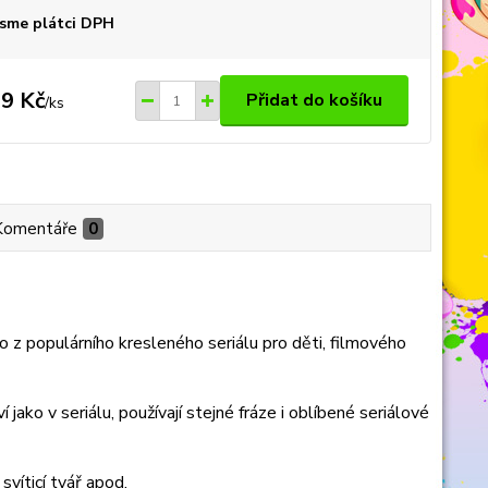
sme plátci DPH
9 Kč
Přidat do košíku
/
ks
Komentáře
0
o z populárního kresleného seriálu pro děti, filmového
 jako v seriálu, používají stejné fráze i oblíbené seriálové
svíticí tvář apod.