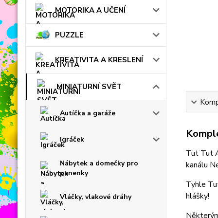
MOTORIKA A UČENÍ
PUZZLE
KREATIVITA A KRESLENÍ
MINIATURNÍ SVĚT
Kompl
Autíčka a garáže
Komple
Igráček
Tut Tut A
Nábytek a domečky pro
kanálu Ne
panenky
Tyhle Tut
hlášky!
Vláčky, vlakové dráhy
Některým a