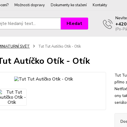
cení?
Možnosti dopravy
Dokumenty ke stažení
Kontakty
Nevíte
Hledat
+420
(Po-Pá
MINIATURNÍ SVĚT
Tut Tut Autíčko Otík - Otík
Tut Autíčko Otík - Otík
Tut Tu
přímo 
Netflix
ony tak
seriálo
Dos