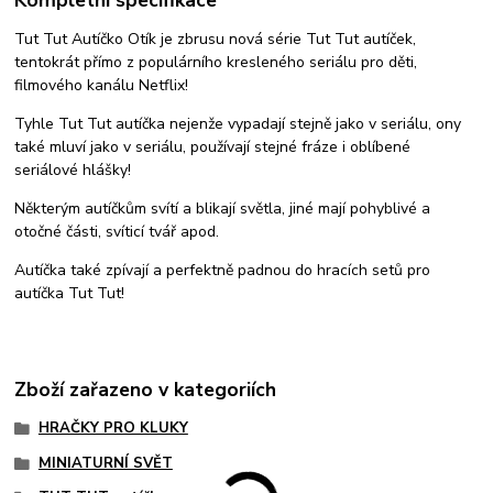
Kompletní specifikace
Tut Tut Autíčko Otík je zbrusu nová série Tut Tut autíček,
tentokrát přímo z populárního kresleného seriálu pro děti,
filmového kanálu Netflix!
Tyhle Tut Tut autíčka nejenže vypadají stejně jako v seriálu, ony
také mluví jako v seriálu, používají stejné fráze i oblíbené
seriálové hlášky!
Některým autíčkům svítí a blikají světla, jiné mají pohyblivé a
otočné části, svíticí tvář apod.
Autíčka také zpívají a perfektně padnou do hracích setů pro
autíčka Tut Tut!
Zboží zařazeno v kategoriích
HRAČKY PRO KLUKY
MINIATURNÍ SVĚT