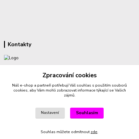
Kontakty
+420 732 459 425
Zpracování cookies
(Po-Pá, 8-16 hod.)
Náš e-shop a partneři potřebují Váš
souhlas
s použitím souborů
sperkyproradost@seznam.cz
cookies, aby Vám mohli zobrazovat informace týkající se Vašich
zájmů.
Souhlasím
Nastavení
Vytvořeno na
Eshop-rychle.cz
Souhlas můžete odmítnout
zde
.