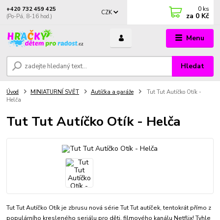
0
ks
+420 732 459 425
CZK
za
0 Kč
(Po-Pá, 8-16 hod.)
Menu
Hledat
Úvod
MINIATURNÍ SVĚT
Autíčka a garáže
Tut Tut Autíčko Otík -
Helča
Tut Tut Autíčko Otík - Helča
Tut Tut Autíčko Otík je zbrusu nová série Tut Tut autíček, tentokrát přímo z
populárního kresleného seriálu pro děti, filmového kanálu Netflix! Tyhle