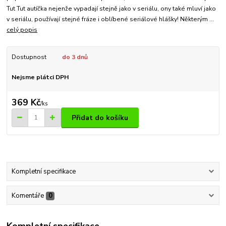
Tut Tut autíčka nejenže vypadají stejně jako v seriálu, ony také mluví jako
v seriálu, používají stejné fráze i oblíbené seriálové hlášky! Některým ...
celý popis
Dostupnost
do 3 dnů
Nejsme plátci DPH
369 Kč
/
ks
Přidat do košíku
Kompletní specifikace
Komentáře
0