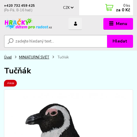
0
ks
+420 732 459 425
CZK
za
0 Kč
(Po-Pá, 8-16 hod.)
Menu
Hledat
Úvod
MINIATURNÍ SVĚT
Tučňák
Tučňák
Akce