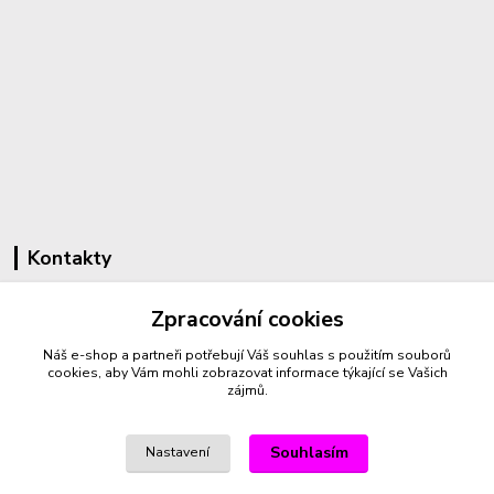
Kontakty
Zpracování cookies
+420 732 459 425
Náš e-shop a partneři potřebují Váš
souhlas
s použitím souborů
(Po-Pá, 8-16 hod.)
cookies, aby Vám mohli zobrazovat informace týkající se Vašich
zájmů.
sperkyproradost@seznam.cz
Souhlasím
Nastavení