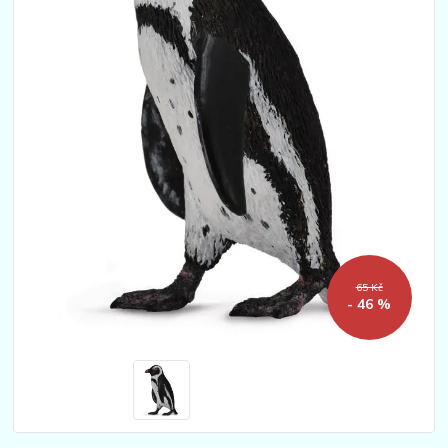
65 Kč
- 46 %