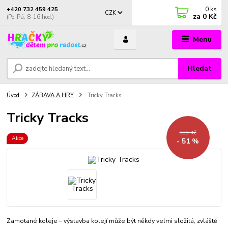
0
ks
+420 732 459 425
CZK
za
0 Kč
(Po-Pá, 8-16 hod.)
Menu
Hledat
Úvod
ZÁBAVA A HRY
Tricky Tracks
Tricky Tracks
389 Kč
Akce
- 51 %
Zamotané koleje – výstavba kolejí může být někdy velmi složitá, zvláště