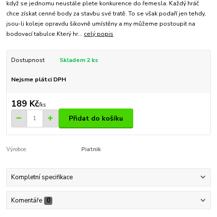
když se jednomu neustále plete konkurence do řemesla. Každý hráč
chce získat cenné body za stavbu své tratě. To se však podaří jen tehdy,
jsou-li koleje opravdu šikovně umístěny a my můžeme postoupit na
bodovací tabulce.Který hr...
celý popis
Dostupnost
Skladem 2 ks
Nejsme plátci DPH
189 Kč
/
ks
Přidat do košíku
Výrobce:
Piatnik
Kompletní specifikace
Komentáře
0